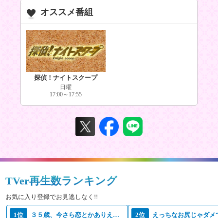
オススメ番組
探偵！ナイトスクープ
日曜
17:00～17:55
TVer再生数ランキング
お気に入り登録でお見逃しなく!!
1位
３５歳、今さら恋とかありえない
2位
えっちなお尻じゃダメ