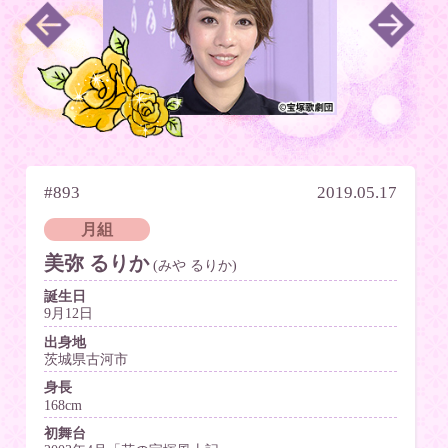
#893
2019.05.17
月組
美弥 るりか
(みや るりか)
誕生日
9月12日
出身地
茨城県古河市
身長
168cm
初舞台