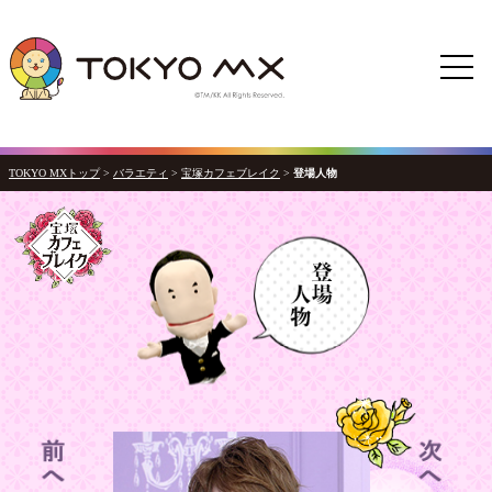
TOKYO MXトップ
>
バラエティ
>
宝塚カフェブレイク
>
登場人物