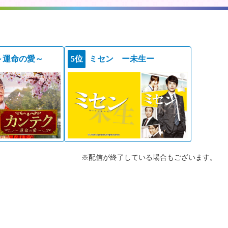
～運命の愛～
5位
ミセン ー未生ー
※配信が終了している場合もございます。