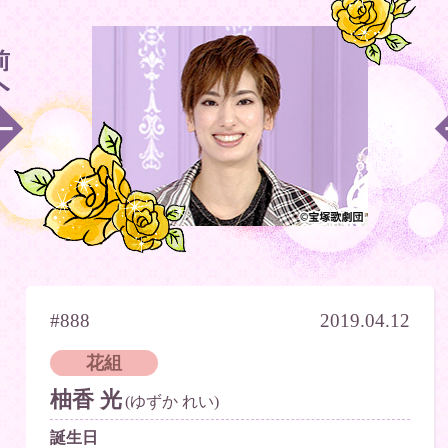
#888
2019.04.12
花組
柚香 光
(ゆずか れい)
誕生日