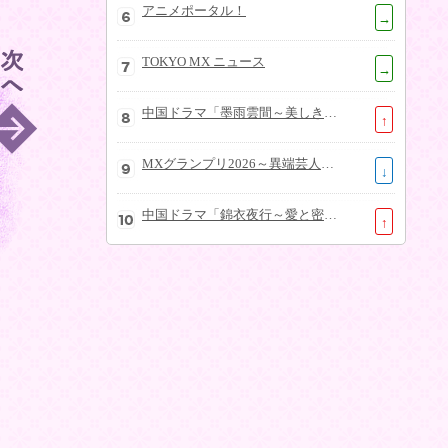
アニメポータル！
→
TOKYO MX ニュース
→
中国ドラマ「墨雨雲間～美しき復讐～」
↑
MXグランプリ2026～異端芸人決定戦～
↓
中国ドラマ「錦衣夜行～愛と密命～」
↑