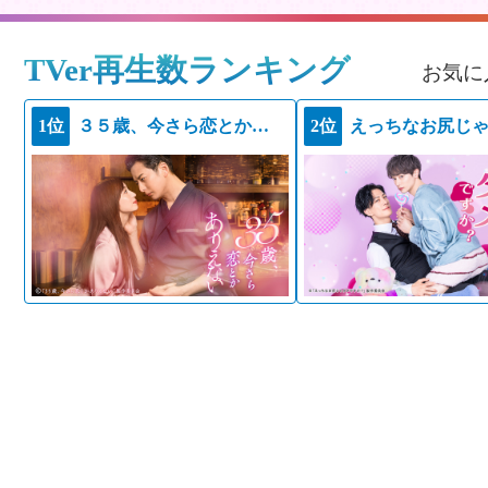
TVer再生数ランキング
お気に
1位
３５歳、今さら恋とかありえない
2位