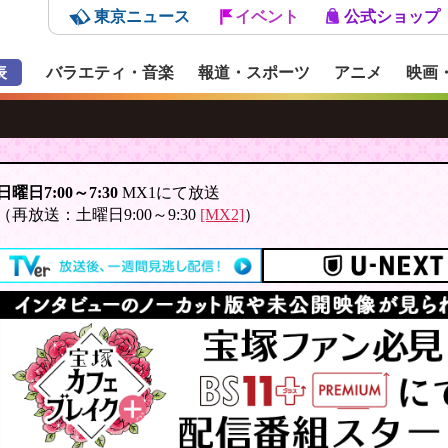
東京ニュース
イベント
公式ショップ
表
バラエティ・音楽
報道・スポーツ
アニメ
映画
日曜日7:00～7:30
MX1にて放送
（再放送：土曜日9:00～9:30
[MX2]
）