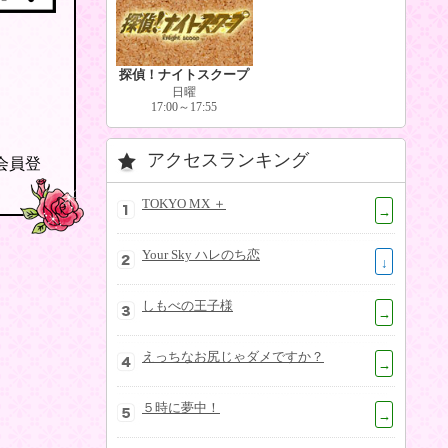
探偵！ナイトスクープ
日曜
17:00～17:55
アクセスランキング
の会員登
TOKYO MX ＋
→
Your Sky ハレのち恋
↓
しもべの王子様
→
えっちなお尻じゃダメですか？
→
５時に夢中！
→