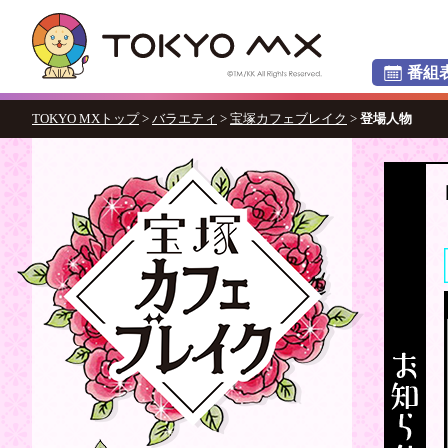
番組
TOKYO MXトップ
>
バラエティ
>
宝塚カフェブレイク
>
登場人物