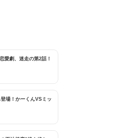
恋愛劇、迷走の第2話！
登場！かーくんVSミッ