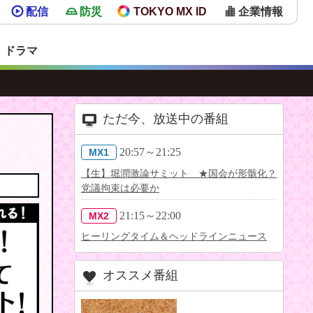
配信
防災
TOKYO MX ID
企業情報
・ドラマ
ただ今、放送中の番組
20:57～21:25
MX1
【生】堀潤激論サミット ★国会が形骸化？
党議拘束は必要か
21:15～22:00
MX2
ヒーリングタイム＆ヘッドラインニュース
オススメ番組