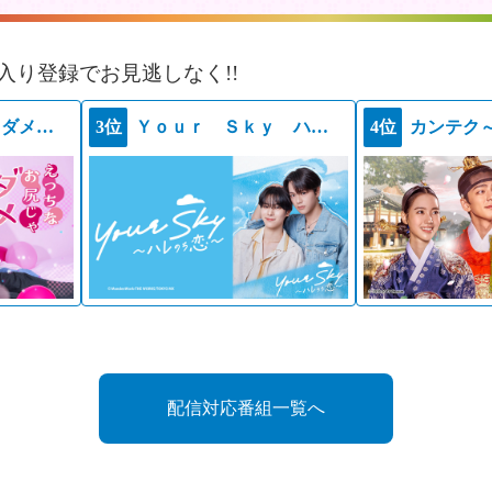
入り登録でお見逃しなく!!
えっちなお尻じゃダメですか？
3位
Ｙｏｕｒ Ｓｋｙ ハレのち恋
4位
カンテク
配信対応番組一覧へ