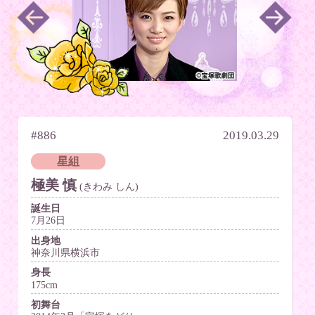
#886
2019.03.29
星組
極美 慎
(きわみ しん)
誕生日
7月26日
出身地
神奈川県横浜市
身長
175cm
初舞台