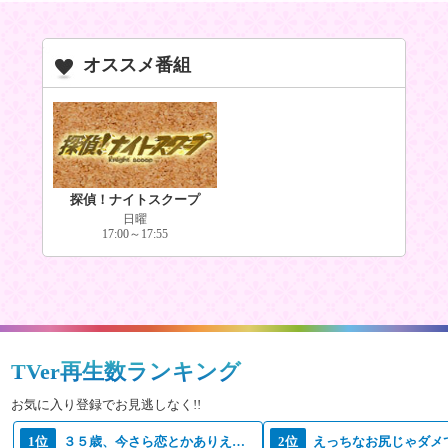
オススメ番組
探偵！ナイトスクープ
日曜
17:00～17:55
TVer再生数ランキング
お気に入り登録でお見逃しなく!!
1位
３５歳、今さら恋とかありえない
2位
えっちなお尻じゃダメ