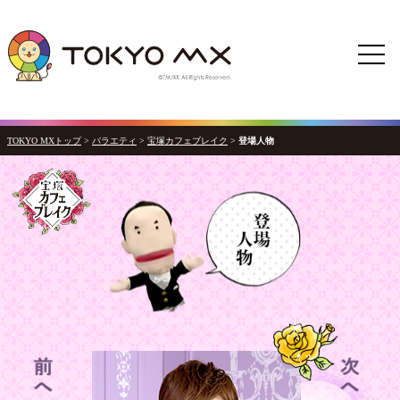
TOKYO MXトップ
>
バラエティ
>
宝塚カフェブレイク
>
登場人物