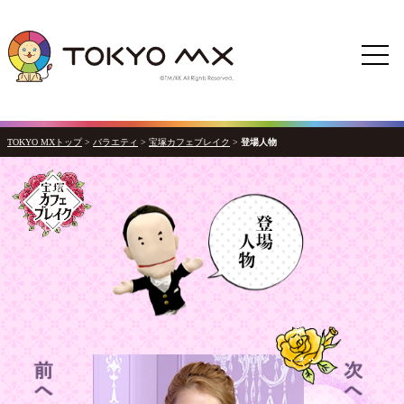
TOKYO MXトップ
>
バラエティ
>
宝塚カフェブレイク
>
登場人物