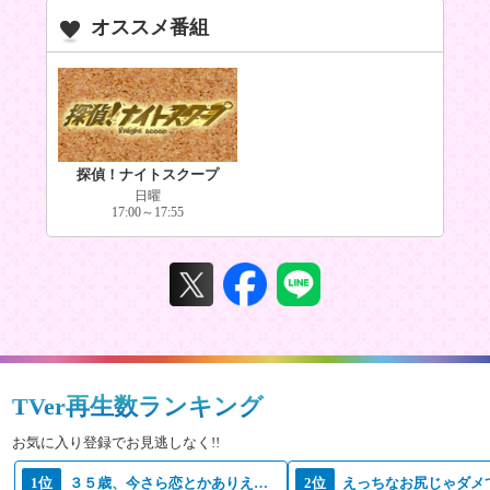
オススメ番組
探偵！ナイトスクープ
日曜
17:00～17:55
TVer再生数ランキング
お気に入り登録でお見逃しなく!!
1位
３５歳、今さら恋とかありえない
2位
えっちなお尻じゃダメ