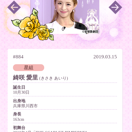
#884
2019.03.15
星組
綺咲 愛里
(きさき あいり)
誕生日
10月30日
出身地
兵庫県川西市
身長
163cm
初舞台