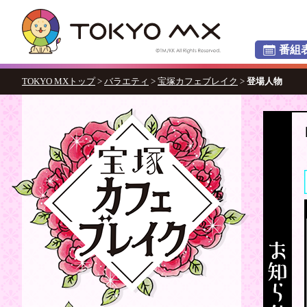
番組
TOKYO MXトップ
>
バラエティ
>
宝塚カフェブレイク
>
登場人物