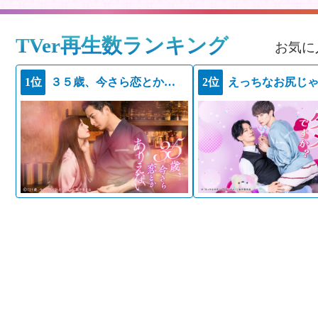
TVer再生数ランキング
お気に
1位
３５歳、今さら恋とかありえない
2位