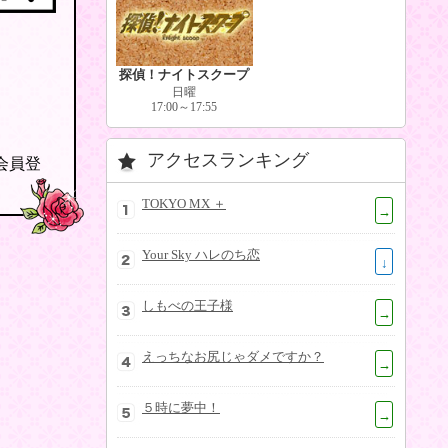
探偵！ナイトスクープ
日曜
17:00～17:55
アクセスランキング
の会員登
TOKYO MX ＋
→
Your Sky ハレのち恋
↓
しもべの王子様
→
えっちなお尻じゃダメですか？
→
５時に夢中！
→