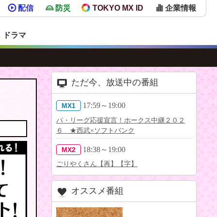
配信
防災
TOKYO MX ID
企業情報
・ドラマ
ただ今、放送中の番組
17:59～19:00
MX1
パ・リーグ応援宣言！ホークス中継２０２
６ ★西武×ソフトバンク
18:38～19:00
MX2
ごりやくさん【再】【字】
オススメ番組