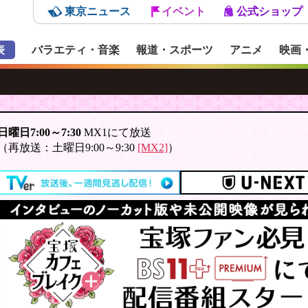
東京ニュース
イベント
公式ショップ
表
バラエティ・音楽
報道・スポーツ
アニメ
映画
日曜日7:00～7:30
MX1にて放送
（再放送：土曜日9:00～9:30
[MX2]
）