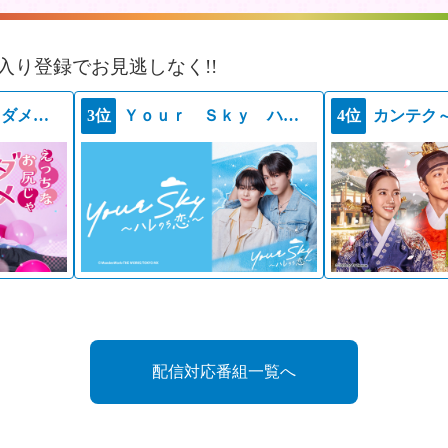
入り登録でお見逃しなく!!
えっちなお尻じゃダメですか？
3位
Ｙｏｕｒ Ｓｋｙ ハレのち恋
4位
カンテク
配信対応番組一覧へ