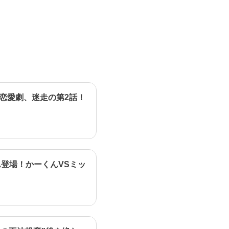
恋愛劇、迷走の第2話！
登場！かーくんVSミッ