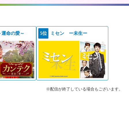
～運命の愛～
5位
ミセン ー未生ー
※配信が終了している場合もございます。