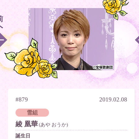
#879
2019.02.08
雪組
綾 凰華
(あや おうか)
誕生日