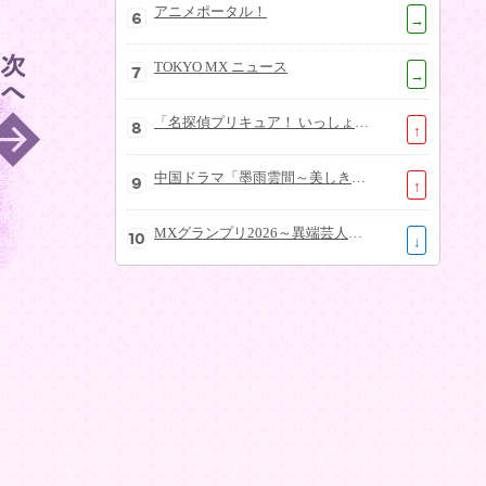
アニメポータル！
→
TOKYO MX ニュース
→
「名探偵プリキュア！ いっしょになぞとき！はなまるかいけつフェスティバル！」大特集SP
↑
中国ドラマ「墨雨雲間～美しき復讐～」
↑
MXグランプリ2026～異端芸人決定戦～
↓