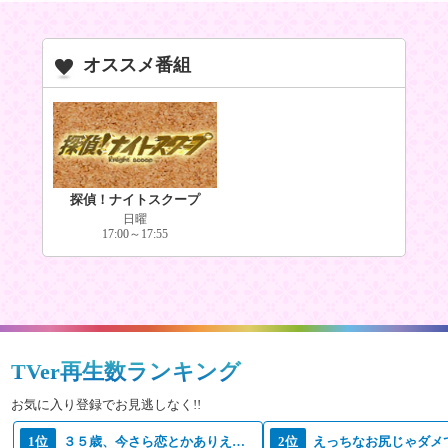
オススメ番組
探偵！ナイトスクープ
日曜
17:00～17:55
TVer再生数ランキング
お気に入り登録でお見逃しなく!!
1位
３５歳、今さら恋とかありえない
2位
えっちなお尻じゃダメ