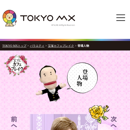
TOKYO MXトップ
>
バラエティ
>
宝塚カフェブレイク
>
登場人物