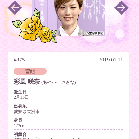
#875
2019.01.11
雪組
彩風 咲奈
(あやかぜ さきな)
誕生日
2月13日
出身地
愛媛県大洲市
身長
173cm
初舞台