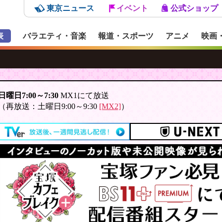
東京ニュース
イベント
公式ショップ
表
バラエティ・音楽
報道・スポーツ
アニメ
映画
日曜日7:00～7:30
MX1にて放送
（再放送：土曜日9:00～9:30
[MX2]
）