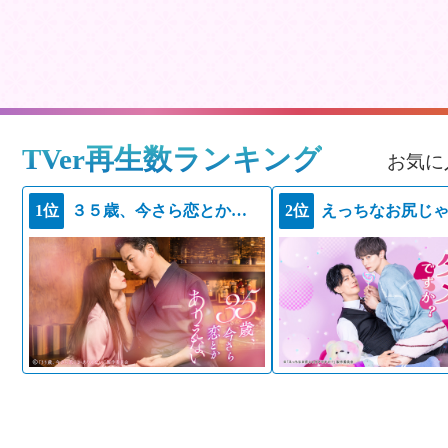
TVer再生数ランキング
お気に
1位
３５歳、今さら恋とかありえない
2位