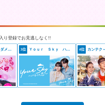
入り登録でお見逃しなく!!
えっちなお尻じゃダメですか？
3位
Ｙｏｕｒ Ｓｋｙ ハレのち恋
4位
カンテク