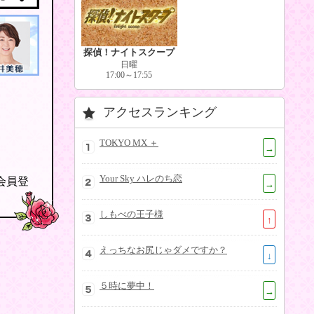
探偵！ナイトスクープ
日曜
17:00～17:55
アクセスランキング
TOKYO MX ＋
→
Your Sky ハレのち恋
の会員登
→
しもべの王子様
↑
えっちなお尻じゃダメですか？
↓
５時に夢中！
→