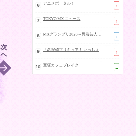
アニメポータル！
↑
TOKYO MX ニュース
↑
MXグランプリ2026～異端芸人決定戦～
↓
「名探偵プリキュア！ いっしょになぞとき！はなまるかいけつフェスティバル！」大特集SP
↑
宝塚カフェブレイク
→