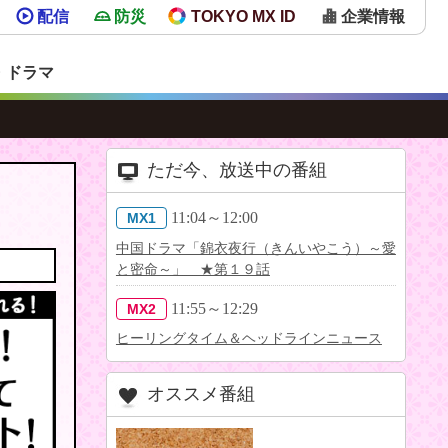
配信
防災
TOKYO MX ID
企業情報
・ドラマ
ただ今、放送中の番組
11:04～12:00
MX1
中国ドラマ「錦衣夜行（きんいやこう）～愛
と密命～」 ★第１９話
11:55～12:29
MX2
ヒーリングタイム＆ヘッドラインニュース
オススメ番組