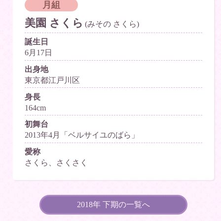
月組
美園 さくら
(みその さくら)
誕生日
6月17日
出身地
東京都江戸川区
身長
164cm
初舞台
2013年4月「ベルサイユのばら」
愛称
さくら、さくさく
2018年 下期の一覧へ