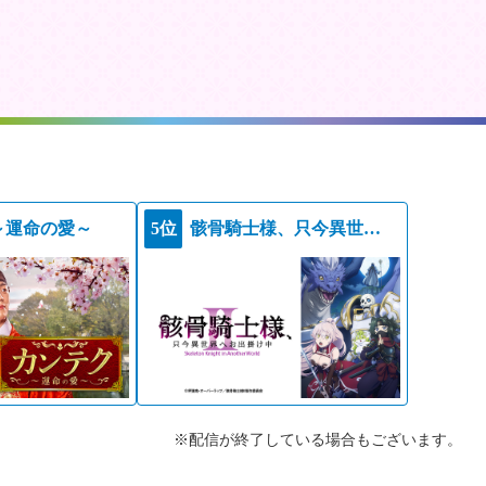
～運命の愛～
5位
骸骨騎士様、只今異世界へお出掛け中ＩＩ
※配信が終了している場合もございます。