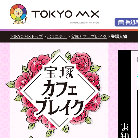
番組
TOKYO MXトップ
>
バラエティ
>
宝塚カフェブレイク
>
登場人物