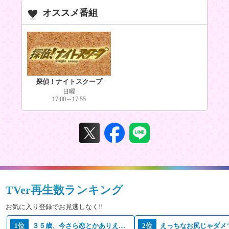
オススメ番組
探偵！ナイトスクープ
日曜
17:00～17:55
TVer再生数ランキング
お気に入り登録でお見逃しなく!!
1位
３５歳、今さら恋とかありえない
2位
えっちなお尻じゃダメ