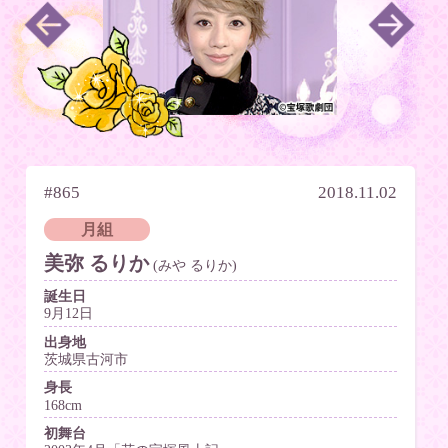
#865
2018.11.02
月組
美弥 るりか
(みや るりか)
誕生日
9月12日
出身地
茨城県古河市
身長
168cm
初舞台