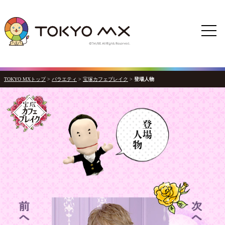
TOKYO MXトップ
>
バラエティ
>
宝塚カフェブレイク
>
登場人物