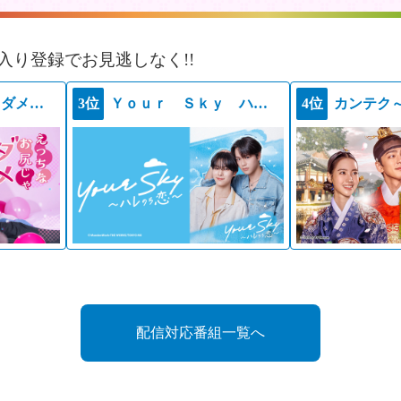
入り登録でお見逃しなく!!
えっちなお尻じゃダメですか？
3位
Ｙｏｕｒ Ｓｋｙ ハレのち恋
4位
カンテク
配信対応番組一覧へ