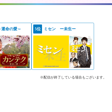
～運命の愛～
5位
ミセン ー未生ー
※配信が終了している場合もございます。