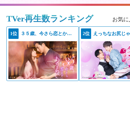
TVer再生数ランキング
お気に
1位
３５歳、今さら恋とかありえない
2位