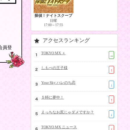
探偵！ナイトスクープ
日曜
17:00～17:55
アクセスランキング
の会員登
TOKYO MX ＋
→
しもべの王子様
↑
Your Sky ハレのち恋
↓
５時に夢中！
↑
えっちなお尻じゃダメですか？
↓
TOKYO MX ニュース
↑