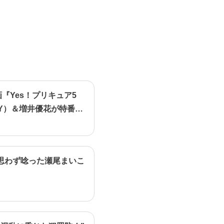
画『Yes！プリキュア5
Y）＆増井優花が特番で
思わず唸った瀬尾まいこ