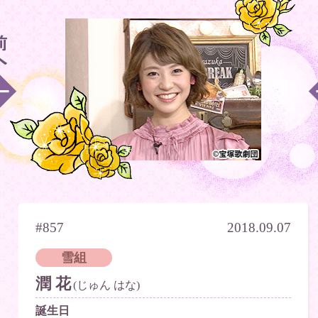
#857
2018.09.07
雪組
潤 花
(じゅん はな)
誕生日