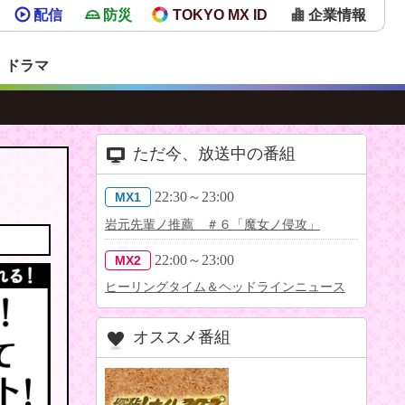
配信
防災
TOKYO MX ID
企業情報
・ドラマ
ただ今、放送中の番組
22:30～23:00
MX1
岩元先輩ノ推薦 ＃６「魔女ノ侵攻」
22:00～23:00
MX2
ヒーリングタイム＆ヘッドラインニュース
オススメ番組