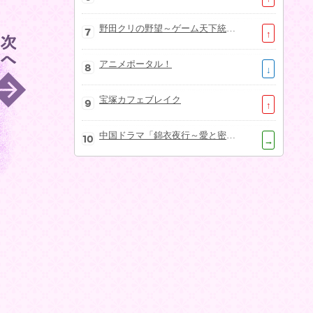
野田クリの野望～ゲーム天下統一への道～
↑
アニメポータル！
↓
宝塚カフェブレイク
↑
中国ドラマ「錦衣夜行～愛と密命～」
→