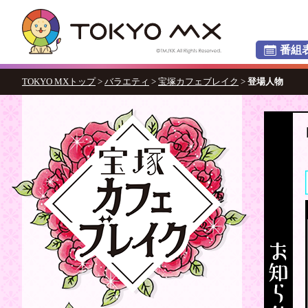
番組
TOKYO MXトップ
>
バラエティ
>
宝塚カフェブレイク
>
登場人物