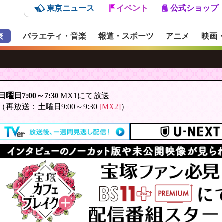
東京ニュース
イベント
公式ショップ
表
バラエティ・音楽
報道・スポーツ
アニメ
映画
日曜日7:00～7:30
MX1にて放送
（再放送：土曜日9:00～9:30
[MX2]
）