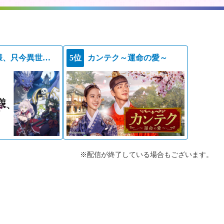
骸骨騎士様、只今異世界へお出掛け中ＩＩ
5位
カンテク～運命の愛～
※配信が終了している場合もございます。