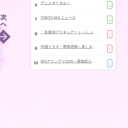
アニメポータル！
→
TOKYO MX ニュース
→
「名探偵プリキュア！ いっしょになぞとき！はなまるかいけつフェスティバル！」大特集SP
↑
中国ドラマ「墨雨雲間～美しき復讐～」
↑
MXグランプリ2026～異端芸人決定戦～
↓