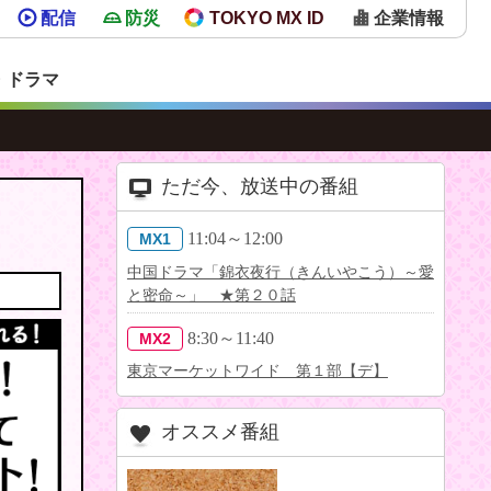
配信
防災
TOKYO MX ID
企業情報
・ドラマ
ただ今、放送中の番組
11:04～12:00
MX1
中国ドラマ「錦衣夜行（きんいやこう）～愛
と密命～」 ★第２０話
8:30～11:40
MX2
東京マーケットワイド 第１部【デ】
オススメ番組