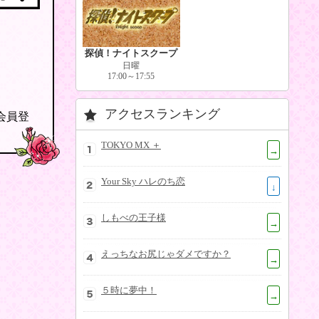
探偵！ナイトスクープ
日曜
17:00～17:55
アクセスランキング
の会員登
TOKYO MX ＋
→
Your Sky ハレのち恋
↓
しもべの王子様
→
えっちなお尻じゃダメですか？
→
５時に夢中！
→