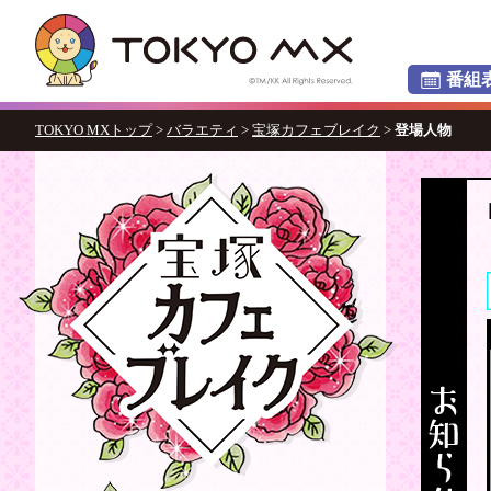
番組
TOKYO MXトップ
>
バラエティ
>
宝塚カフェブレイク
>
登場人物