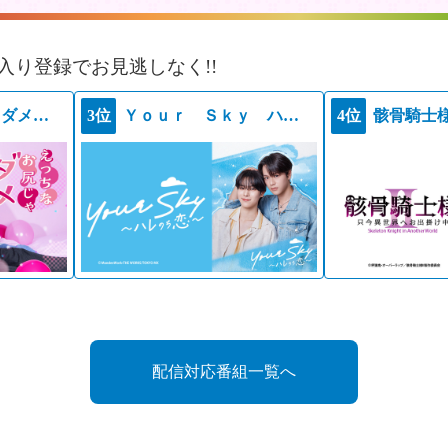
入り登録でお見逃しなく!!
えっちなお尻じゃダメですか？
3位
Ｙｏｕｒ Ｓｋｙ ハレのち恋
4位
配信対応番組一覧へ