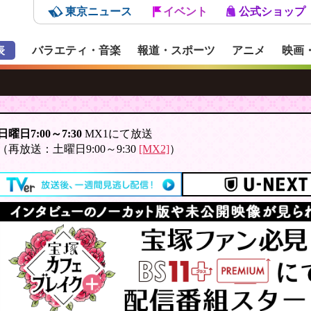
東京ニュース
イベント
公式ショップ
表
バラエティ・音楽
報道・スポーツ
アニメ
映画
日曜日7:00～7:30
MX1にて放送
（再放送：土曜日9:00～9:30
[MX2]
）