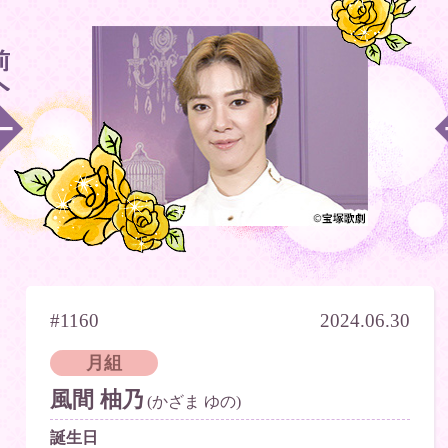
#1160
2024.06.30
月組
風間 柚乃
(かざま ゆの)
誕生日