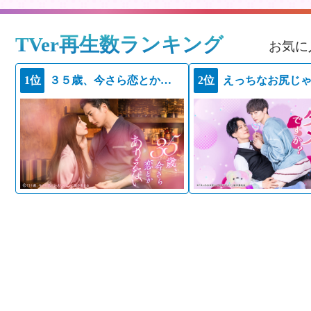
TVer再生数ランキング
お気に
1位
３５歳、今さら恋とかありえない
2位