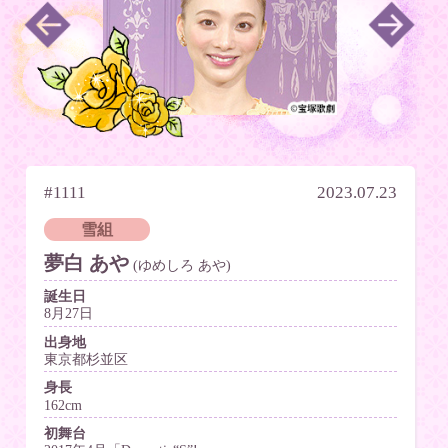
#1111
2023.07.23
雪組
夢白 あや
(ゆめしろ あや)
誕生日
8月27日
出身地
東京都杉並区
身長
162cm
初舞台