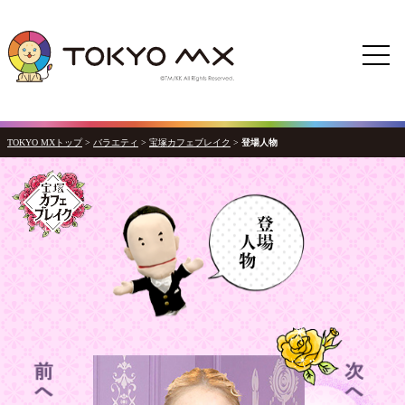
TOKYO MXトップ
>
バラエティ
>
宝塚カフェブレイク
>
登場人物