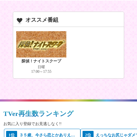
オススメ番組
探偵！ナイトスクープ
日曜
17:00～17:55
TVer再生数ランキング
お気に入り登録でお見逃しなく!!
1位
３５歳、今さら恋とかありえない
2位
えっちなお尻じゃダメ