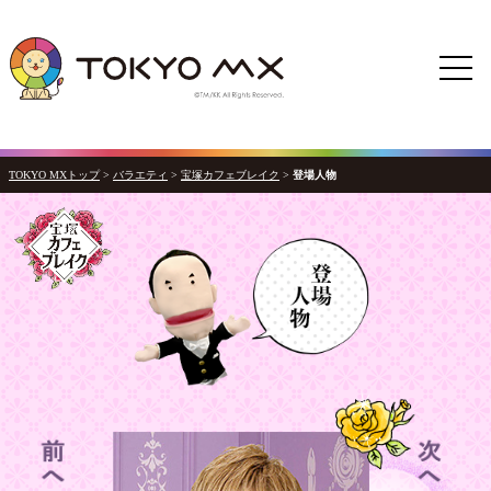
TOKYO MXトップ
>
バラエティ
>
宝塚カフェブレイク
>
登場人物