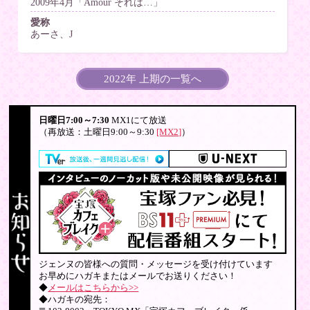
2009年4月「Amour それは…」
愛称
あーさ、J
2022年 上期の一覧へ
日曜日7:00～7:30
MX1にて放送
（再放送：土曜日9:00～9:30
[MX2]
）
ジェンヌの皆様への質問・メッセージを受け付けています
お早めにハガキまたはメールでお送りください！
◆
メールはこちらから>>
◆ハガキの宛先：