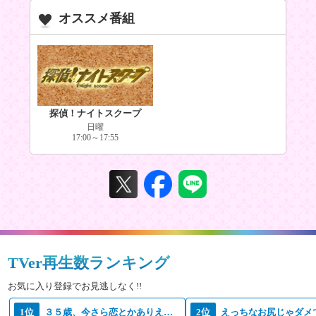
オススメ番組
探偵！ナイトスクープ
日曜
17:00～17:55
TVer再生数ランキング
お気に入り登録でお見逃しなく!!
1位
３５歳、今さら恋とかありえない
2位
えっちなお尻じゃダメ