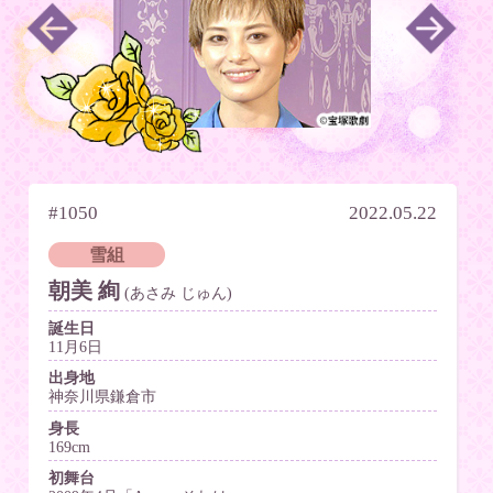
#1050
2022.05.22
雪組
朝美 絢
(あさみ じゅん)
誕生日
11月6日
出身地
神奈川県鎌倉市
身長
169cm
初舞台