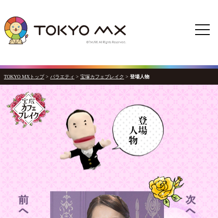
TOKYO MXトップ
>
バラエティ
>
宝塚カフェブレイク
>
登場人物