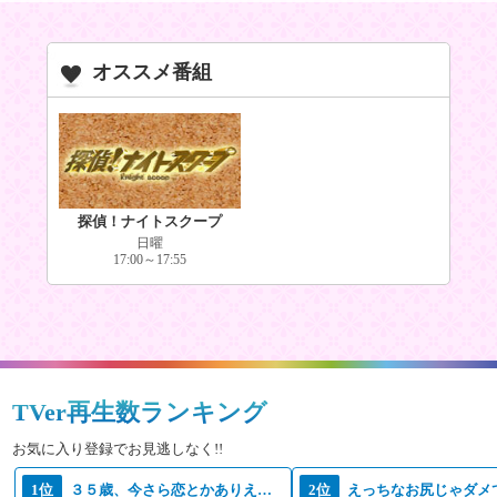
オススメ番組
探偵！ナイトスクープ
日曜
17:00～17:55
TVer再生数ランキング
お気に入り登録でお見逃しなく!!
1位
３５歳、今さら恋とかありえない
2位
えっちなお尻じゃダメ