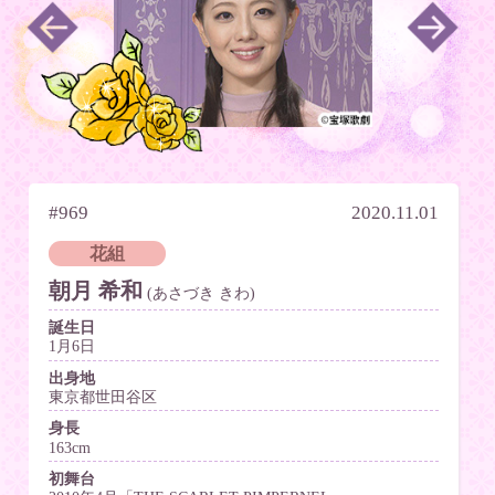
#969
2020.11.01
花組
朝月 希和
(あさづき きわ)
誕生日
1月6日
出身地
東京都世田谷区
身長
163cm
初舞台