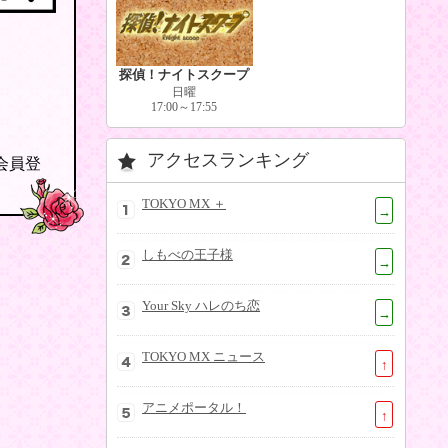
探偵！ナイトスクープ
日曜
17:00～17:55
アクセスランキング
の会員登
TOKYO MX ＋
→
しもべの王子様
→
Your Sky ハレのち恋
→
TOKYO MX ニュース
↑
アニメポータル！
↑