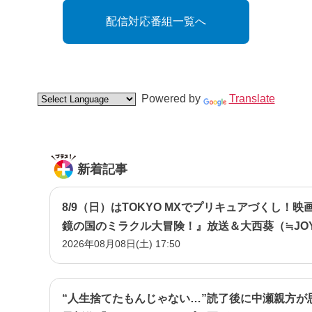
配信対応番組一覧へ
Powered by
Translate
新着記事
8/9（日）はTOKYO MXでプリキュアづくし！映
鏡の国のミラクル大冒険！』放送＆大西葵（≒JO
2026年08月08日(土) 17:50
『名探偵プリキュア！』イベント潜入！
“人生捨てたもんじゃない…”読了後に中瀬親方が