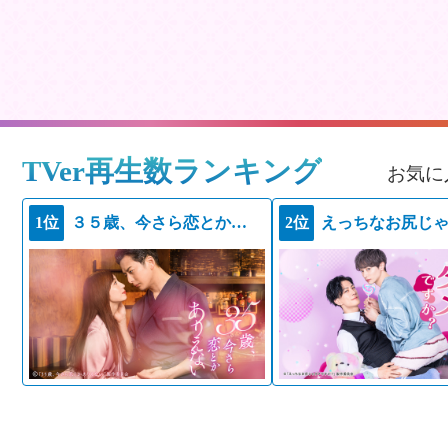
TVer再生数ランキング
お気に
1位
３５歳、今さら恋とかありえない
2位