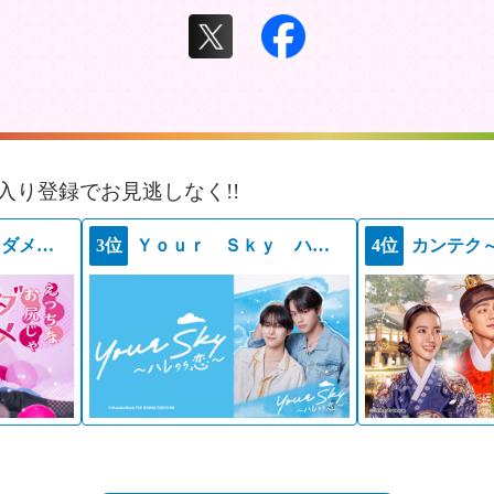
入り登録でお見逃しなく!!
えっちなお尻じゃダメですか？
3位
Ｙｏｕｒ Ｓｋｙ ハレのち恋
4位
カンテク