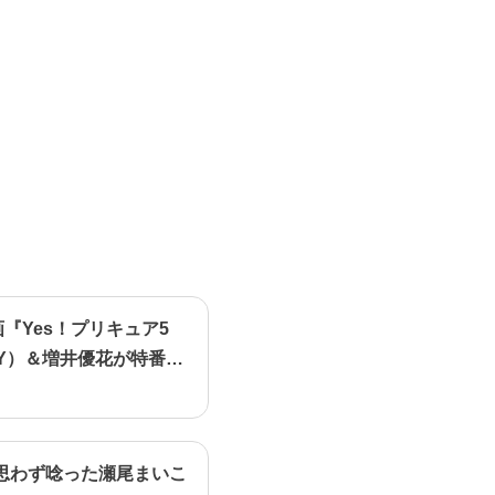
画『Yes！プリキュア5
Y）＆増井優花が特番で
思わず唸った瀬尾まいこ