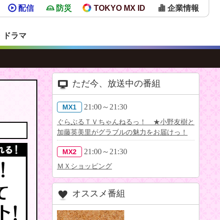
配信
防災
TOKYO MX ID
企業情報
・ドラマ
ただ今、放送中の番組
21:00～21:30
MX1
ぐらぶるＴＶちゃんねるっ！ ★小野友樹と
加藤英美里がグラブルの魅力をお届けっ！
21:00～21:30
MX2
ＭＸショッピング
オススメ番組