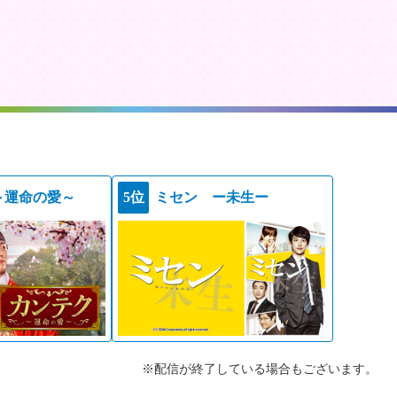
～運命の愛～
5位
ミセン ー未生ー
※配信が終了している場合もございます。