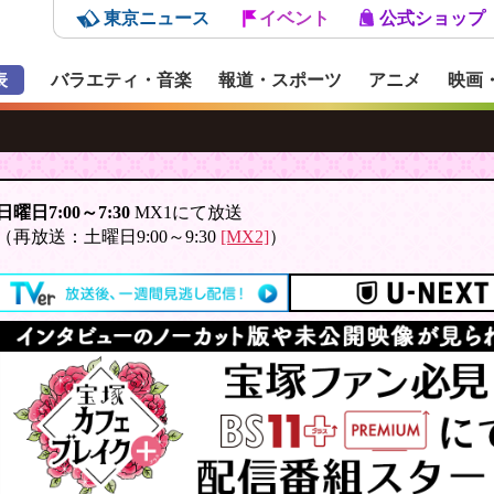
東京ニュース
イベント
公式ショップ
表
バラエティ・音楽
報道・スポーツ
アニメ
映画
日曜日7:00～7:30
MX1にて放送
（再放送：土曜日9:00～9:30
[MX2]
）