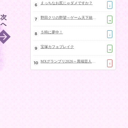
えっちなお尻じゃダメですか？
↓
野田クリの野望～ゲーム天下統一への道～
→
５時に夢中！
↓
宝塚カフェブレイク
→
MXグランプリ2026～異端芸人決定戦～
↑