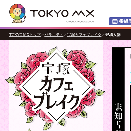
番組
TOKYO MXトップ
>
バラエティ
>
宝塚カフェブレイク
>
登場人物