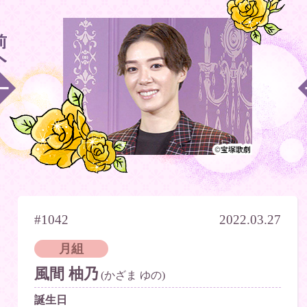
#1042
2022.03.27
月組
風間 柚乃
(かざま ゆの)
誕生日