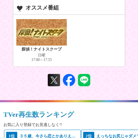
オススメ番組
探偵！ナイトスクープ
日曜
17:00～17:55
TVer再生数ランキング
お気に入り登録でお見逃しなく!!
1位
３５歳、今さら恋とかありえない
2位
えっちなお尻じゃダメ