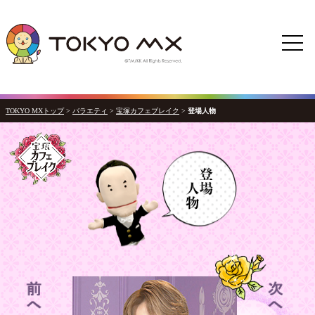
TOKYO MXトップ
>
バラエティ
>
宝塚カフェブレイク
>
登場人物