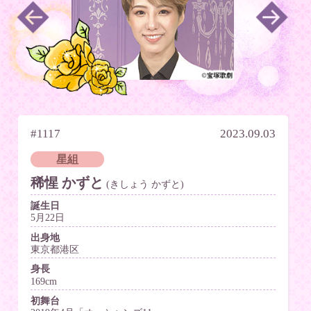
#1117
2023.09.03
星組
稀惺 かずと
(きしょう かずと)
誕生日
5月22日
出身地
東京都港区
身長
169cm
初舞台