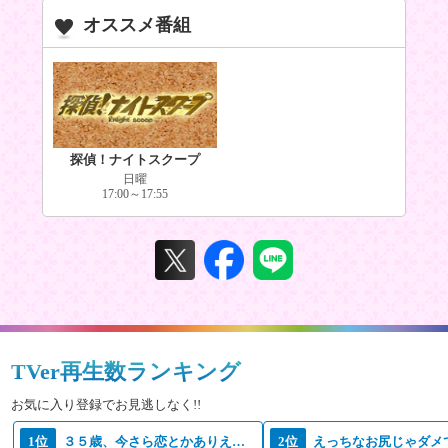
オススメ番組
探偵！ナイトスクープ
日曜
17:00～17:55
TVer再生数ランキング
お気に入り登録でお見逃しなく!!
1位
３５歳、今さら恋とかありえない
2位
えっちなお尻じゃダメ