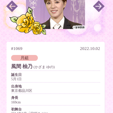
#1069
2022.10.02
月組
風間 柚乃
(かざま ゆの)
誕生日
5月1日
出身地
東京都品川区
身長
169cm
初舞台