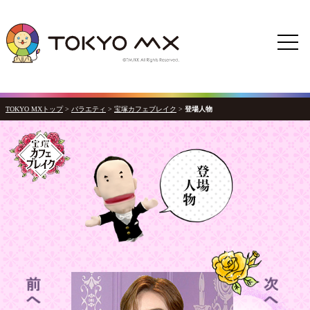
TOKYO MXトップ
>
バラエティ
>
宝塚カフェブレイク
>
登場人物