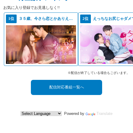
お気に入り登録でお見逃しなく!!
1位
３５歳、今さら恋とかありえない
2位
えっちなお尻じゃダメ
※配信が終了している場合もございます。
配信対応番組一覧へ
Powered by
Translate