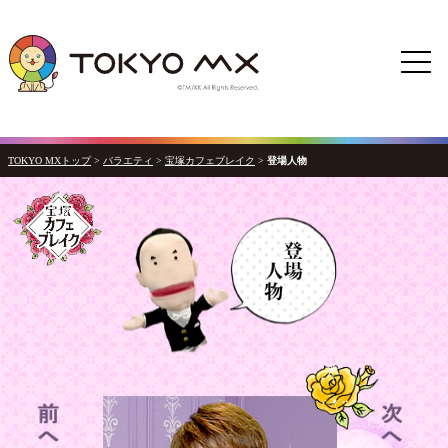
TOKYO MXトップ
>
バラエティ
>
宝塚カフェブレイク
>
登場人物