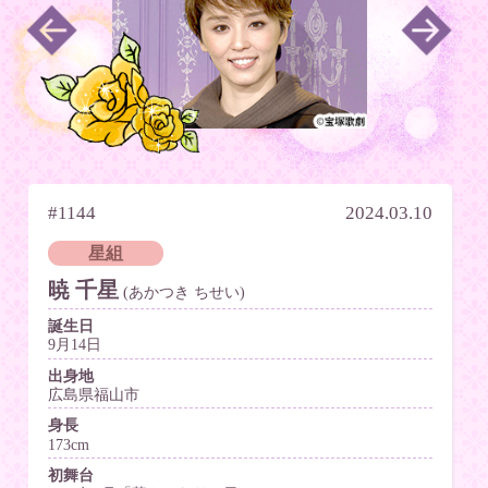
#1144
2024.03.10
星組
暁 千星
(あかつき ちせい)
誕生日
9月14日
出身地
広島県福山市
身長
173cm
初舞台