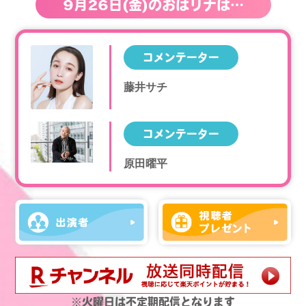
9
月
26
日
(金)
の
おはリナは…
コメンテーター
藤井サチ
コメンテーター
原田曜平
※火曜日は不定期配信となります