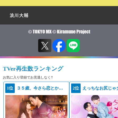
浪川大輔
© TOKYO MX © Kiramune Project
TVer再生数ランキング
お気に入り登録でお見逃しなく!!
1位
３５歳、今さら恋とかありえない
2位