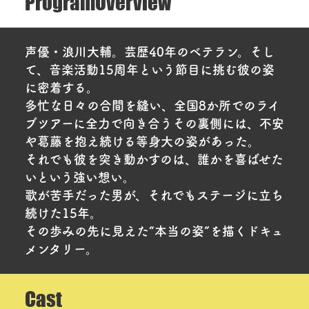
Program
Overview
声優・浪川大輔。芸歴40年のベテラン。そし
て、音楽活動15周年という節目に挑む彼の姿
に密着する。
多忙な日々の合間を縫い、全国8か所でのライ
ブツアーに全力で向き合うその裏側には、不安
や葛藤を抱え続ける等身大の姿があった。
それでも彼を突き動かすのは、誰かを喜ばせた
いという強い想い。
歌が苦手だった男が、それでもステージに立ち
続けた15年。
その歩みの先に見えた“本当の姿”を描くドキュ
メンタリー。
Cast
出演