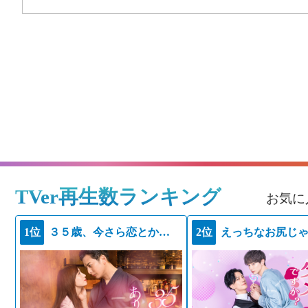
TVer再生数ランキング
お気に
1位
３５歳、今さら恋とかありえない
2位