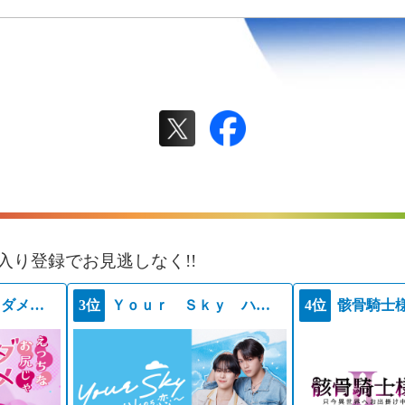
入り登録でお見逃しなく!!
えっちなお尻じゃダメですか？
3位
Ｙｏｕｒ Ｓｋｙ ハレのち恋
4位