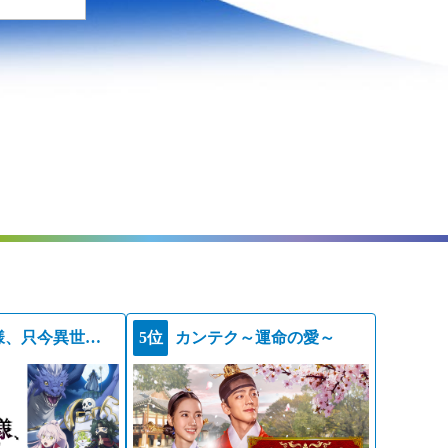
骸骨騎士様、只今異世界へお出掛け中ＩＩ
5位
カンテク～運命の愛～