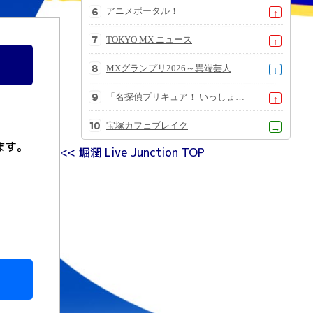
アニメポータル！
↑
TOKYO MX ニュース
↑
MXグランプリ2026～異端芸人決定戦～
↓
「名探偵プリキュア！ いっしょになぞとき！はなまるかいけつフェスティバル！」大特集SP
↑
宝塚カフェブレイク
→
ます。
<< 堀潤 Live Junction TOP