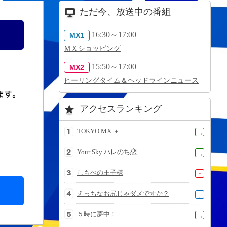
ただ今、放送中の番組
16:30～17:00
MX1
ＭＸショッピング
15:50～17:00
MX2
ヒーリングタイム＆ヘッドラインニュース
ます。
アクセスランキング
TOKYO MX ＋
→
Your Sky ハレのち恋
→
しもべの王子様
↑
えっちなお尻じゃダメですか？
↓
５時に夢中！
→