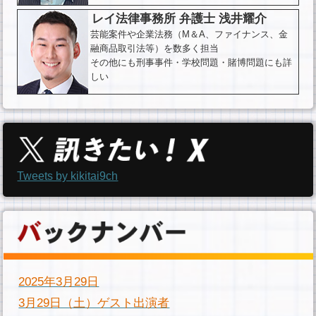
レイ法律事務所 弁護士 浅井耀介
芸能案件や企業法務（M＆A、ファイナンス、金
融商品取引法等）を数多く担当
その他にも刑事事件・学校問題・賭博問題にも詳
しい
Tweets by kikitai9ch
2025年3月29日
3月29日（土）ゲスト出演者