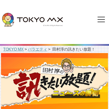
TOKYO MX
>
バラエティ
> 田村淳の訊きたい放題！