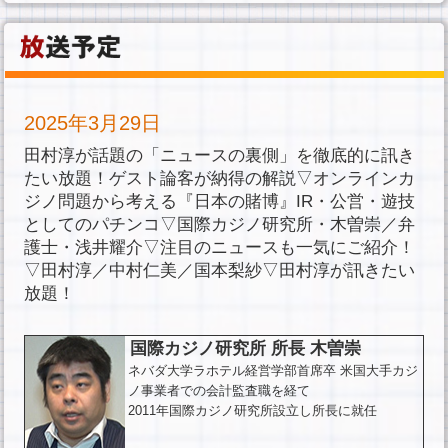
2025年3月29日
田村淳が話題の「ニュースの裏側」を徹底的に訊き
たい放題！ゲスト論客が納得の解説▽オンラインカ
ジノ問題から考える『日本の賭博』IR・公営・遊技
としてのパチンコ▽国際カジノ研究所・木曽崇／弁
護士・浅井耀介▽注目のニュースも一気にご紹介！
▽田村淳／中村仁美／国本梨紗▽田村淳が訊きたい
放題！
国際カジノ研究所 所長 木曽崇
ネバダ大学ラホテル経営学部首席卒 米国大手カジ
ノ事業者での会計監査職を経て
2011年国際カジノ研究所設立し所長に就任