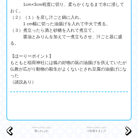
1cm×3cm程度に切り、柔らかくなるまで水に浸して
おく。
（２）（１）を戻し汁ごと鍋に入れ、
1 cm幅に切った油揚げを入れて中火で煮る。
（３）煮立ったら酒と砂糖を入れて煮立て、
醤油とみりんを加えて一煮立ちさせ、汁ごと器に盛
る。
【ほーりーポイント】
もともと稲荷神社には狐の好物の鼠の油揚げを供えていたが
仏教が広がり動物の殺生がよくないとされ豆腐の油揚げにな
った
（諸説あり）
2019年11月9日(土)放送
2019年11月30日(土)放送
卵ふわふわ
小松菜すまし汁