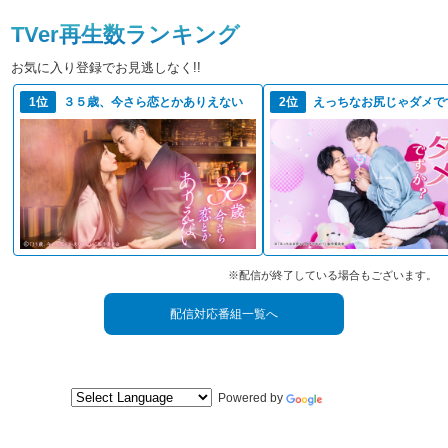
TVer再生数ランキング
お気に入り登録でお見逃しなく!!
1位
３５歳、今さら恋とかありえない
2位
えっちなお尻じゃダメで
※配信が終了している場合もございます。
配信対応番組一覧へ
Powered by
Translate