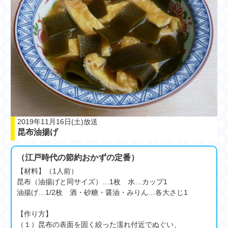
2019年11月16日(土)放送
昆布油揚げ
（江戸時代の節約おかずの定番）
【材料】（1人前）
昆布（油揚げと同サイズ）…1枚 水…カップ1
油揚げ…1/2枚 酒・砂糖・醤油・みりん…各大さじ1
【作り方】
（１）昆布の表面を固く絞った濡れ付近でぬぐい、