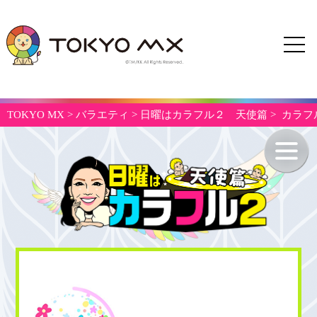
TOKYO MX
>
バラエティ
>
日曜はカラフル２ 天使篇
> カラ