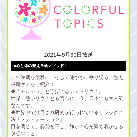
2021年5月30日放送
■心と体の整え最新メソッド！
この時期を優雅に、そして健やかに乗り切る、整え
最新ケアをご紹介！
◆「モルジュ」と呼ばれるテントサウナ。
世界一熱いサウナとも言われ、今、日本でも大人気
なんです。
◆世界中で注目され研究が行われているリラックス
法「メディテーション」
目を閉じて、姿勢を正し、静かに心を落ち着かせる
瞑想のこと。