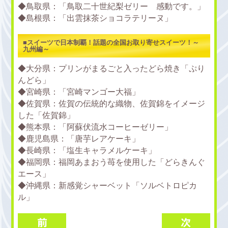
◆鳥取県：「鳥取二十世紀梨ゼリー 感動です。」
◆島根県：「出雲抹茶ショコラテリーヌ」
■スイーツで日本制覇！話題の全国お取り寄せスイーツ！～
九州編～
◆大分県：プリンがまるごと入ったどら焼き「ぷり
んどら」
◆宮崎県：「宮崎マンゴー大福」
◆佐賀県：佐賀の伝統的な織物、佐賀錦をイメージ
した「佐賀錦」
◆熊本県：「阿蘇伏流水コーヒーゼリー」
◆鹿児島県：「唐芋レアケーキ」
◆長崎県：「塩生キャラメルケーキ」
◆福岡県：福岡あまおう苺を使用した「どらきんぐ
エース」
◆沖縄県：新感覚シャーベット「ソルベトロピカ
ル」
前
次