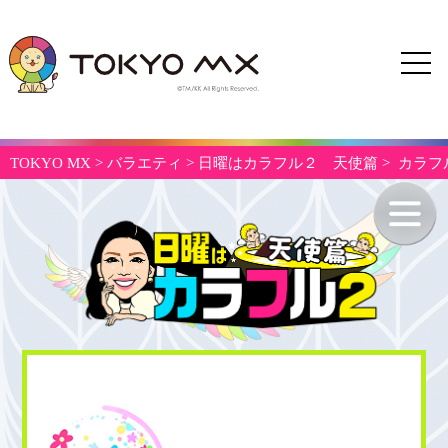
TOKYO MX
>
バラエティ
>
日曜はカラフル２ 天使篇
> カラ