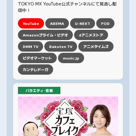
TOKYO MX YouTube公式チャンネルにて見逃し配
信中！
YouTube
ABEMA
U-NEXT
FOD
Amazonプライム・ビデオ
dアニメストア
DMM TV
Rakuten TV
アニメタイムズ
ビデオマーケット
music.jp
カンテレドーガ
バラエティ･音楽