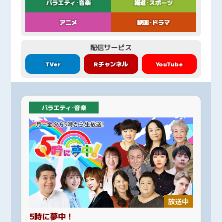
バラエティ･音楽
報道･スポーツ
アニメ
映画･ドラマ
配信サービス
TVer
Rチャンネル
YouTube
バラエティ･音楽
放送中
5時に夢中！