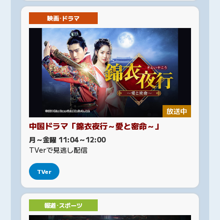
映画･ドラマ
放送中
中国ドラマ「錦衣夜行～愛と密命～」
月～金曜 11:04～12:00
TVerで見逃し配信
TVer
報道･スポーツ