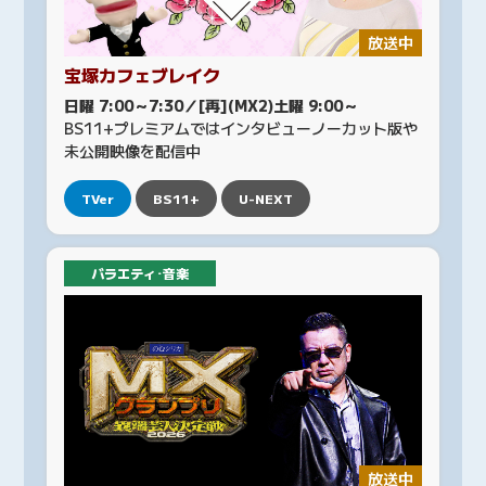
放送中
宝塚カフェブレイク
日曜 7:00～7:30／[再](MX2)土曜 9:00～
BS11+プレミアムではインタビューノーカット版や
未公開映像を配信中
TVer
BS11+
U-NEXT
バラエティ･音楽
放送中