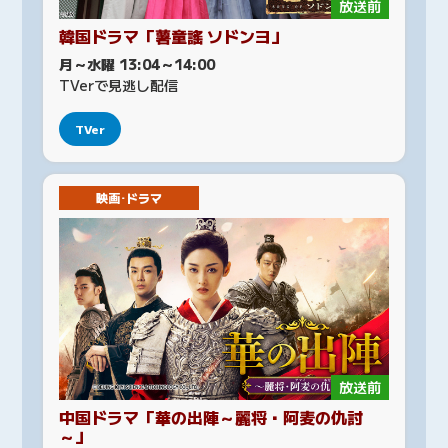
放送前
韓国ドラマ「薯童謠 ソドンヨ」
月～水曜 13:04～14:00
TVerで見逃し配信
TVer
映画･ドラマ
放送前
中国ドラマ「華の出陣～麗将・阿麦の仇討
～」