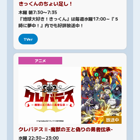
きっくんのちょい足し！
木曜 朝7:30〜7:35
『地球大好き！きっくん』は毎週水曜17:00～『５
時に夢中！』内でも好評放送中！
TVer
アニメ
放送中
クレバテスⅡ-魔獣の王と偽りの勇者伝承-
水曜 22:30～23:00