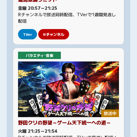
金曜 20:57～21:25
Rチャンネルで放送同時配信、TVerで1週間見逃し
配信
TVer
Rチャンネル
バラエティ･音楽
放送中
野田クリの野望～ゲーム天下統一への道～
火曜 21:25～21:54