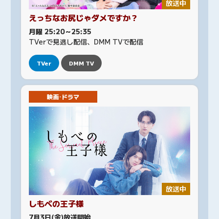
放送中
えっちなお尻じゃダメですか？
月曜 25:20～25:35
TVerで見逃し配信、DMM TVで配信
TVer
DMM TV
映画･ドラマ
放送中
しもべの王子様
7月3日(金)放送開始