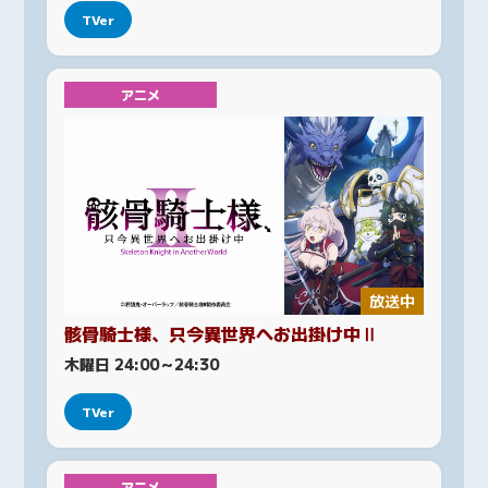
TVer
アニメ
放送中
骸骨騎士様、只今異世界へお出掛け中Ⅱ
木曜日 24:00～24:30
TVer
アニメ