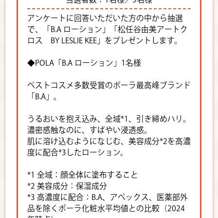
アンケートに回答いただいた方の中から抽選
で、「B.A ローション」「松任谷由美アートク
ロス BY LESLIE KEE」をプレゼントします。
◆POLA「B.A ローション」1名様
ベストコスメ多数受賞のポーラ最高峰ブランド
「B.A」。
うるおいを抱え込み、全域*1、引き締めハリ。
濃密感触なのに、すばやい浸透感。
肌に溶け込むようになじむ、美容成分*2を高濃
度に配合*3したローション。
*1 全域：顔全体に塗布すること
*2 美容成分：保湿成分
*3 高濃度に配合：B.A、アペックス、医薬部外
品を除くポーラ化粧水平均値との比較（2024