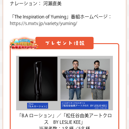
ナレーション： 河瀨直美
「The Inspiration of Yuming」番組ホームページ：
https://s.mxtv.jp/variety/yuming/
プレゼント情報
「B.A ローション」／「松任谷由美アートクロ
ス BY LESLIE KEE」
当選者数：1名様／5名様