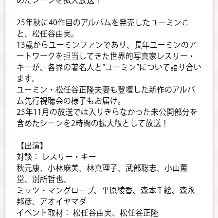
めたシーンを拡大放送！
25年秋に40作目のアルバムを発売したユーミンこ
と、松任谷由実。
13歳からユーミンファンであり、長年ユーミンのア
ートワークを担当してきた世界的写真家レスリー・
キーが、各界の著名人と“ユーミン”について語り合い
ます。
ユーミン・松任谷正隆夫妻も登壇した新作のアルバ
ム先行視聴会の様子もお届け。
25年11月の放送では入りきらなかった未公開部分を
含めたシーンを2時間の拡大版として放送！
【出演】
対談： レスリー・キー
秋元康、小林麻美、林真理子、武部聡志、小山薫
堂、別所哲也、
ミッツ・マングローブ、平原綾香、森本千絵、森永
邦彦、アオイヤマダ
イベント取材： 松任谷由実、松任谷正隆