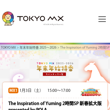
TOKYO MX
>
年末年始特番 2025～2026
> The Inspiration of Yuming 2
presented by POLA
MX1
1月3日（土） 15:00～17:00
The Inspiration of Yuming 2時間SP 新春拡大版
presented by POLA