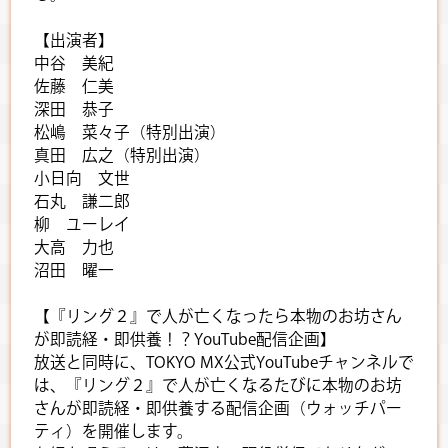
【出演者】
中谷 美紀
佐藤 仁美
深田 恭子
松嶋 菜々子（特別出演）
真田 広之（特別出演）
小日向 文世
石丸 謙二郎
柳 ユーレイ
大高 力也
沼田 曜一
【『リング２』で人が亡くなったら本物のお坊さん
が即読経・即供養！？YouTube配信企画】
放送と同時に、TOKYO MX公式YouTubeチャンネルで
は、『リング２』で人が亡くなるたびに本物のお坊
さんが即読経・即供養する配信企画（ウォッチパー
ティ）を開催します。