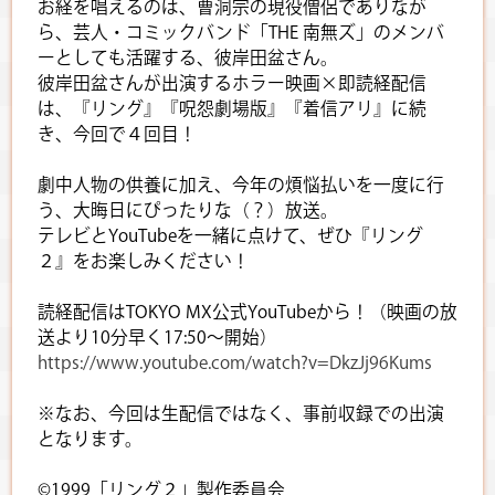
お経を唱えるのは、曹洞宗の現役僧侶でありなが
ら、芸人・コミックバンド「THE 南無ズ」のメンバ
ーとしても活躍する、彼岸田盆さん。
彼岸田盆さんが出演するホラー映画×即読経配信
は、『リング』『呪怨劇場版』『着信アリ』に続
き、今回で４回目！
劇中人物の供養に加え、今年の煩悩払いを一度に行
う、大晦日にぴったりな（？）放送。
テレビとYouTubeを一緒に点けて、ぜひ『リング
２』をお楽しみください！
読経配信はTOKYO MX公式YouTubeから！（映画の放
送より10分早く17:50～開始）
https://www.youtube.com/watch?v=DkzJj96Kums
※なお、今回は生配信ではなく、事前収録での出演
となります。
©1999「リング２」製作委員会