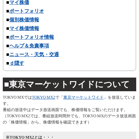
■
マイ株価
■
ポートフォリオ
■
個別株価情報
■
マイ株価情報
■
ポートフォリオ情報
■
ヘルプ＆免責事項
■
ニュース・天気・交通
■
ｄ隠す
■東京マーケットワイドについて
TOKYO MXでは
TOKYO MX2
で「
東京マーケットワイド
」を放送していま
す。
番組の放送中はデータ放送画面でも、株価情報をご覧いただけます。
（TOKYO MX2では、番組放送時間外でも、TOKYO MXのデータ放送画面
の「株価情報」から、株価情報を確認できます）
※TOKYO MX2とは・・・