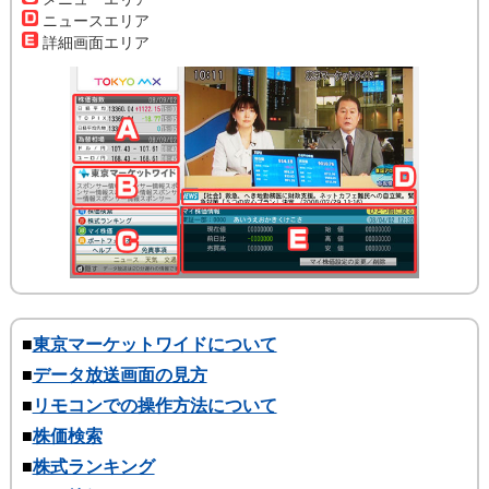
ニュースエリア
詳細画面エリア
■
東京マーケットワイドについて
■
データ放送画面の見方
■
リモコンでの操作方法について
■
株価検索
■
株式ランキング