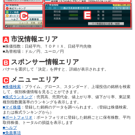
市況情報エリア
■株価指数：日経平均、ＴＯＰＩＸ、日経平均先物
■為替相場：ドル／円、ユーロ／円
スポンサー情報エリア
バナーを選択して「決定」を押すと、詳細が表示されます。
メニューエリア
■株価検索
：プライム、グロース、スタンダード、上場投信の銘柄を検索
して、個別株価情報を見ることができます。
■株式ランキング
：売買高、売買代金、値上がり率、値下がり率、東証業
種別指数騰落率のランキングを表示します。
■マイ株価
：登録した銘柄のデータを調べられます。（登録は株価検索、
または株式ランキングから）
■ポートフォリオ
：ポートフォリオに登録した銘柄ごとに保有株数、平均
取得株価、トータルの損益を表示します
■ヘルプ
■免責事項