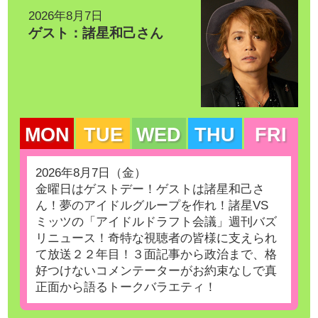
2026年8月7日
ゲスト：諸星和己さん
MON
TUE
WED
THU
FRI
2026年8月7日（金）
金曜日はゲストデー！ゲストは諸星和己さ
ん！夢のアイドルグループを作れ！諸星VS
ミッツの「アイドルドラフト会議」週刊バズ
リニュース！奇特な視聴者の皆様に支えられ
て放送２２年目！３面記事から政治まで、格
好つけないコメンテーターがお約束なしで真
正面から語るトークバラエティ！