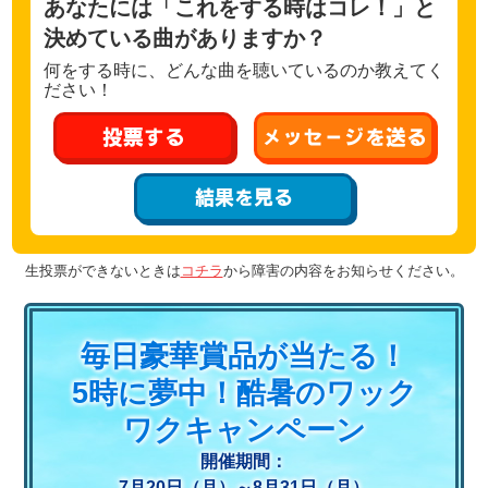
あなたには「これをする時はコレ！」と
決めている曲がありますか？
何をする時に、どんな曲を聴いているのか教えてく
ださい！
投票する
メッセージを送る
結果を見る
生投票ができないときは
コチラ
から障害の内容をお知らせください。
毎日豪華賞品が当たる！
5時に夢中！酷暑のワック
ワクキャンペーン
開催期間：
7月20日（月）～8月31日（月）