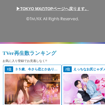
▶TOKYO MXのTOPページへ戻ります。
TVer再生数ランキング
お気に入り登録でお見逃しなく!!
1位
３５歳、今さら恋とかありえない
2位