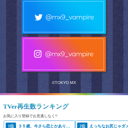
©TOKYO MX
TVer再生数ランキング
お気に入り登録でお見逃しなく!!
1位
３５歳、今さら恋とかありえない
2位