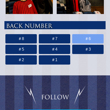
＃8
＃7
＃6
＃5
＃4
＃3
＃2
＃1