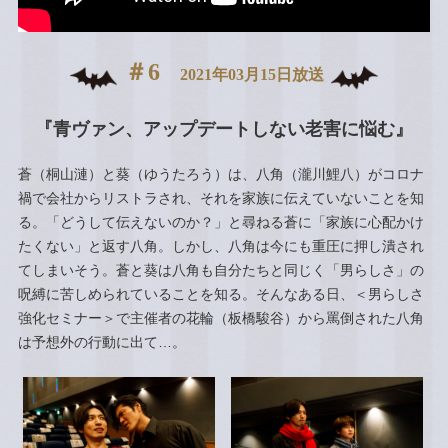
＃6
2021年03月15日放送
『青ヴァン、アップデートしない老害に悩む』
蒼（桐山漣）と葵（ゆうたろう）は、八角（瀧川鯉八）がコロナ
禍で会社からリストラされ、それを家族に伝えていないことを知
る。「どうして伝えないのか？」と尋ねる蒼に「家族に心配かけ
たくない」と返す八角。しかし、八角は今にも重圧に押し潰され
てしまいそう。蒼と葵は八角も自分たちと同じく「男らしさ」の
呪縛に苦しめられていることを知る。そんなある日、＜男らしさ
強化セミナー＞で主催者の花輪（板橋駿谷）から罵倒された八角
は予想外の行動に出て…。