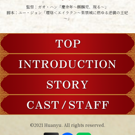
監督：ガオ・ハン「慶余年～麒麟児、現る～」
脚本：ユー・ジョン「瓔珞＜エイラク＞～紫禁城に燃ゆる逆襲の王妃
～」
©2021 Huanyu. All rights reserved.