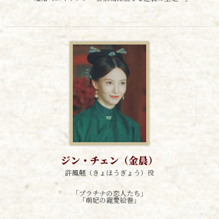
ジン・チェン（金晨）
許鳳翹（きょほうぎょう）役
「プラチナの恋人たち」
「萌妃の寵愛絵巻」