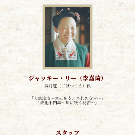
ジャッキー・リー（李嘉琦）
呉月紅（ごげつこう）役
「大唐流流～宮廷を支えた若き女官～」
「成化十四年～都に咲く秘密～」
スタッフ