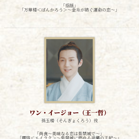
「招揺」
「万華楼＜ばんかろう＞～金糸が紡ぐ運命の恋～」
ワン・イージョー（王一哲）
孫玉楼（そんぎょくろう）役
「尚食～美味なる恋は紫禁城で～」
「瓔珞＜エイラク＞～紫禁城に燃ゆる逆襲の王妃～」