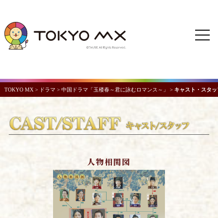
TOKYO MX
>
ドラマ
>
中国ドラマ「玉楼春～君に詠むロマンス～」
>
キャスト・スタッ
人物相関図