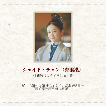
ジェイド・チェン（鄭湫泓）
姚滴珠（ようてきしゅ）役
「絶世令嬢～お嬢様はイケメンがお好き!?～」
「這丫環我用不起（原題）」