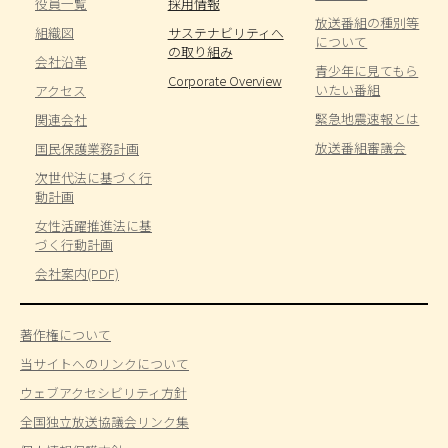
役員一覧
採用情報
放送番組の種別等
組織図
サステナビリティへ
について
の取り組み
会社沿革
青少年に見てもら
Corporate Overview
いたい番組
アクセス
緊急地震速報とは
関連会社
放送番組審議会
国民保護業務計画
次世代法に基づく行
動計画
女性活躍推進法に基
づく行動計画
会社案内(PDF)
著作権について
当サイトへのリンクについて
ウェブアクセシビリティ方針
全国独立放送協議会リンク集