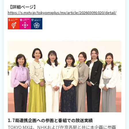
【詳細ページ】
https://s.mxtv.jp/tokyomxplus/mx/article/202603091020/detail/
1. 7局連携企画への参画と番組での放送実績
TOKYO MXは、NHKおよび在京各局と共に本企画に参画