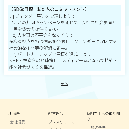
【SDGs目標：私たちのコミットメント】
[5] ジェンダー平等を実現しよう：
他局との共同キャンペーンを通じて、女性の社会参画と
平等な機会の提供を支援。
[10] 人や国の不平等をなくそう：
多様な視点を持つ情報を発信し、ジェンダーに起因する
社会的な不平等の解消に寄与。
[17] パートナーシップで目標を達成しよう：
NHK・在京各局と連携し、メディア一丸となって持続可
能な社会づくりを推進。
戻る
会社情報
経営理念
番組向上への取り組
み
会社概要
プレスリリース
放送基準