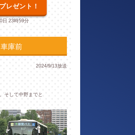
プレゼント！
日 23時59分
橋車庫前
2024/9/13放送
面、そして中野までと