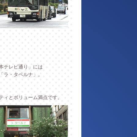
。
本テレビ通り」には
「ラ・タベルナ」。
ティとボリューム満点です。