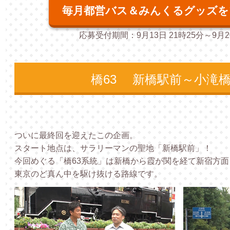
毎月都営バス＆みんくるグッズを
応募受付期間：9月13日 21時25分～9月20
橋63 新橋駅前～小滝
ついに最終回を迎えたこの企画。
スタート地点は、サラリーマンの聖地「新橋駅前」！
今回めぐる「橋63系統」は新橋から霞が関を経て新宿方
東京のど真ん中を駆け抜ける路線です。