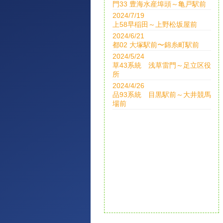
門33 豊海水産埠頭～亀戸駅前
2024/7/19
上58早稲田～上野松坂屋前
2024/6/21
都02 大塚駅前〜錦糸町駅前
2024/5/24
草43系統 浅草雷門～足立区役
所
2024/4/26
品93系統 目黒駅前～大井競馬
場前