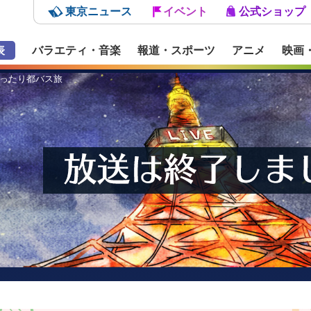
東京ニュース
イベント
公式ショップ
表
バラエティ・音楽
報道・スポーツ
アニメ
映画
湯ったり都バス旅