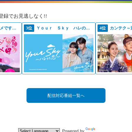
登録でお見逃しなく!!
えっちなお尻じゃダメですか？
3位
Ｙｏｕｒ Ｓｋｙ ハレのち恋
4位
カンテク～
配信対応番組一覧へ
Powered by
Translate