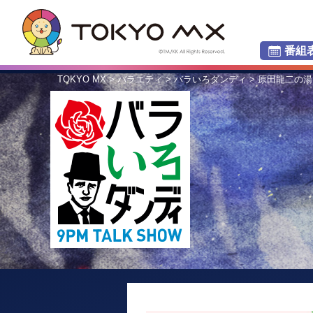
番組
TOKYO MX
>
バラエティ
>
バラいろダンディ
> 原田龍二の