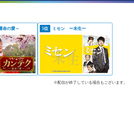
運命の愛～
5位
ミセン ー未生ー
※配信が終了している場合もございます。