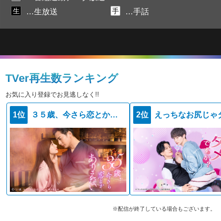
生
手
…生放送
…手話
TVer再生数ランキング
お気に入り登録でお見逃しなく!!
1位
３５歳、今さら恋とかありえない
2位
※配信が終了している場合もございます。