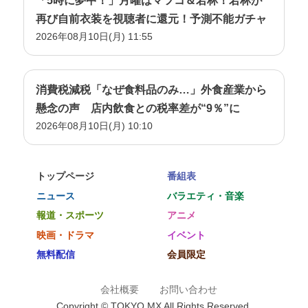
「5時に夢中！」月曜はマツコ＆若林！若林が
再び自前衣装を視聴者に還元！予測不能ガチャ
2026年08月10日(月) 11:55
消費税減税「なぜ食料品のみ…」外食産業から
懸念の声 店内飲食との税率差が“9％”に
2026年08月10日(月) 10:10
トップページ
番組表
ニュース
バラエティ・音楽
報道・スポーツ
アニメ
映画・ドラマ
イベント
無料配信
会員限定
会社概要
お問い合わせ
Copyright © TOKYO MX All Rights Reserved.