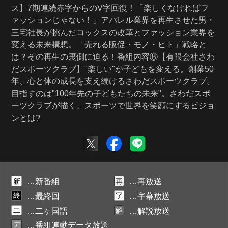
ス】7期連続赤字からのV字回復！「楽しくなければフ
ァッションじゃない！」アパレル業界を再生させた男・
三宅社長が挑んだコックスの改革とファッション業界を
変える未来構想。「売れる販促・モノ・ヒト」戦略と
は？その再生の裏側に迫る！番組内容⑧【有限会社さわ
だスポーツクラブ】"楽しい"が子どもを変える。創業50
年、心と体の成長を支え続けるさわだスポーツクラブ。
目指すのは"100年先の子どもたちの未来"。さわだスポ
ーツクラブが描く、スポーツで世界を笑顔にするビジョ
ンとは?
新
再
…新番組
…再放送
終
字
…最終回
…字幕放送
二
解
…二ヶ国語
…解説放送
デ
…番組連動データ放送