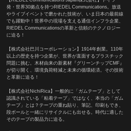
発・世界30拠点を持つRIEDEL Communications。放送
やライブイベントで磨かれた技術が、いま日本の最前線
でも躍動中！世界中の現場を支える通信インフラ企業、
RIEDEL Communicationsの革新と信頼のテクノロジー
に迫る！
【株式会社巴川コーポレーション】1914年創業。110年
以上の歴史を持つ企業が、世界が直面するプラスチック
問題に挑む。木材由来の新素材『グリーンチップCMF』
が切り開く、環境負荷軽減と未来の循環経済。その技術
と革新に迫る！
【株式会社NichiRica】一般的に「ガムテープ」として
認識されている「粘着テープ」ではなく、本当の「ガム
テープ」とは？テープの重ね貼り、筆記、印刷もでき、
段ボールと一緒にリサイクルにも出せる。時代に適した
そのテープの製品力に迫る。