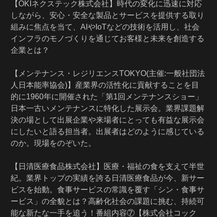
【OKIネクステック株式会社】時代の変化に迅速に対応
しながら、安心・安全な製品とサービスを提供する取り
組みに焦点を当て、AIやIoTなどの技術を活用し、社会
インフラのモノづくりを通じてお客様と未来を創造する
企業とは？
【メンテナンス・レジリエンスTOKYO(主催:一般社団法
人日本能率協会)】産業界の活性化に貢献することを目
的に1960年に開催された「第1回メンテナンスショー」
日本一古いメンテナンスに特化した展示会。業界課題解
決の場として出展企業や来場者にとっても有益な展示会
にしたいと語る担当者。出展者はどのように感じている
のか。現場をのぞいた。
【日清医療食品株式会社】医療・福祉の食を支えて半世
紀。業界トップの実績を誇る日清医療食品が今、新サー
ビスを始動。食事サービスの常識を覆す「シン・食事サ
ービス」の全貌とは？高齢化社会の課題に挑む、持続可
能な新たな一手を追う！番組内容⑦【株式会社コック