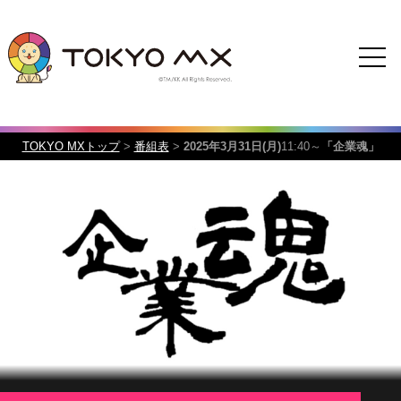
TOKYO MXトップ
>
番組表
>
2025年3月31日(月)
11:40～
「企業魂」