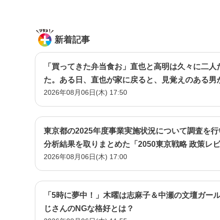
新着記事
「買ってきた弁当食お」直也と高明は久々に二人
た。ある日、直也が家に戻ると、見覚えのある男
2026年08月06日(木) 17:50
に取り巻きだった男・立木だ―
東京都の2025年度事業実施状況について調査を
分析結果を取りまとめた「2050東京戦略 政策レ
2026年08月06日(木) 17:00
「5時に夢中！」木曜は志麻子＆中瀬の文壇ガー
じさんのNGな格好とは？