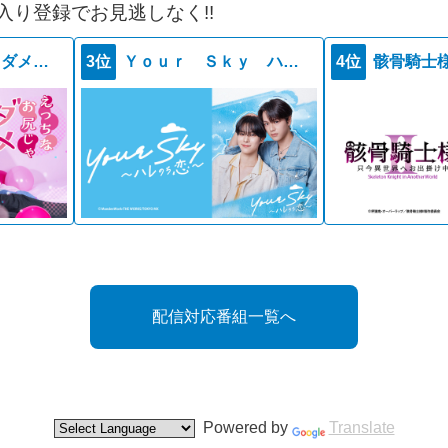
入り登録でお見逃しなく!!
えっちなお尻じゃダメですか？
3位
Ｙｏｕｒ Ｓｋｙ ハレのち恋
4位
配信対応番組一覧へ
Powered by
Translate