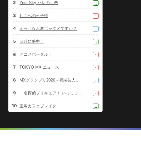
Your Sky ハレのち恋
→
しもべの王子様
↑
えっちなお尻じゃダメですか？
↓
５時に夢中！
→
アニメポータル！
↑
TOKYO MX ニュース
↑
MXグランプリ2026～異端芸人決定戦～
↓
「名探偵プリキュア！ いっしょになぞとき！はなまるかいけつフェスティバル！」大特集SP
↑
宝塚カフェブレイク
→