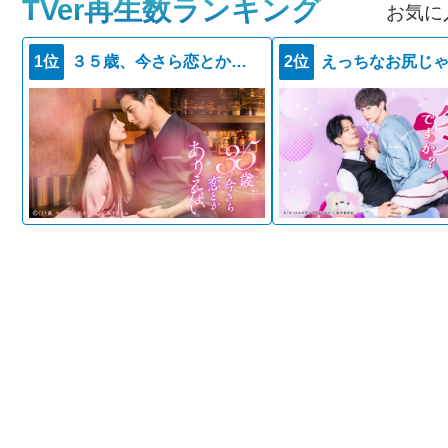
TVer再生数ランキング
お気に
1位
３５歳、今さら恋とかありえない
2位