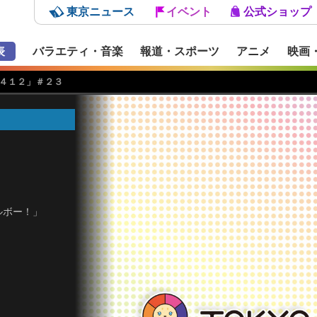
東京ニュース
イベント
公式ショップ
表
バラエティ・音楽
報道・スポーツ
アニメ
映画
４１２」＃２３
ルボー！」