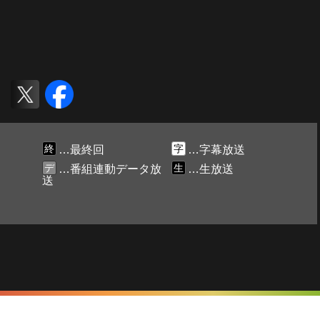
終
字
…最終回
…字幕放送
デ
生
…番組連動データ放
…生放送
送