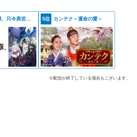
骸骨騎士様、只今異世界へお出掛け中ＩＩ
5位
カンテク～運命の愛～
※配信が終了している場合もございます。