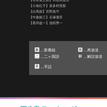
【寺井黄之助】羽佐間道夫
【小泉紅子】喜多村英梨
【白馬探】宮野真守
【中森銀三】石塚運昇
【黒羽盗一】池田秀一
新
再
…新番組
…再放送
二
解
…二ヶ国語
…解説放送
手
…手話