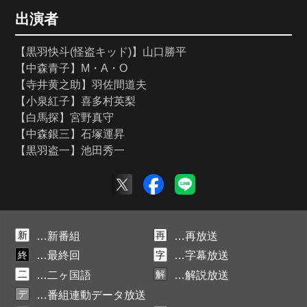
出演者
【黒羽快斗(怪盗キッド)】山口勝平
【中森青子】M・A・O
【寺井黄之助】羽佐間道夫
【小泉紅子】喜多村英梨
【白馬探】宮野真守
【中森銀三】石塚運昇
【黒羽盗一】池田秀一
新
再
…新番組
…再放送
終
字
…最終回
…字幕放送
二
解
…二ヶ国語
…解説放送
デ
…番組連動データ放送