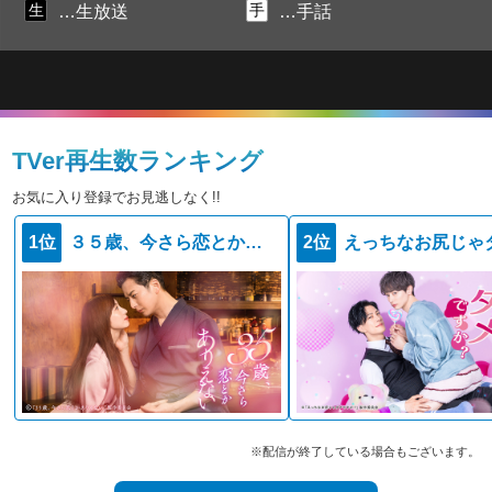
生
手
…生放送
…手話
TVer再生数ランキング
お気に入り登録でお見逃しなく!!
1位
３５歳、今さら恋とかありえない
2位
※配信が終了している場合もございます。