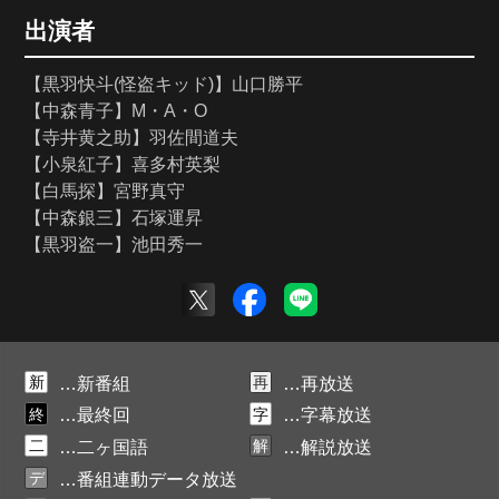
出演者
【黒羽快斗(怪盗キッド)】山口勝平
【中森青子】M・A・O
【寺井黄之助】羽佐間道夫
【小泉紅子】喜多村英梨
【白馬探】宮野真守
【中森銀三】石塚運昇
【黒羽盗一】池田秀一
新
再
…新番組
…再放送
終
字
…最終回
…字幕放送
二
解
…二ヶ国語
…解説放送
デ
…番組連動データ放送