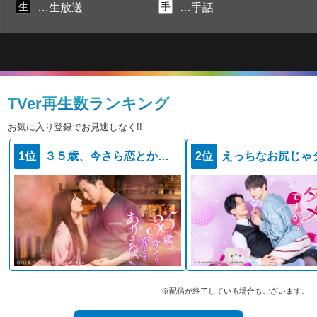
生
手
…生放送
…手話
TVer再生数ランキング
お気に入り登録でお見逃しなく!!
1位
３５歳、今さら恋とかありえない
2位
※配信が終了している場合もございます。