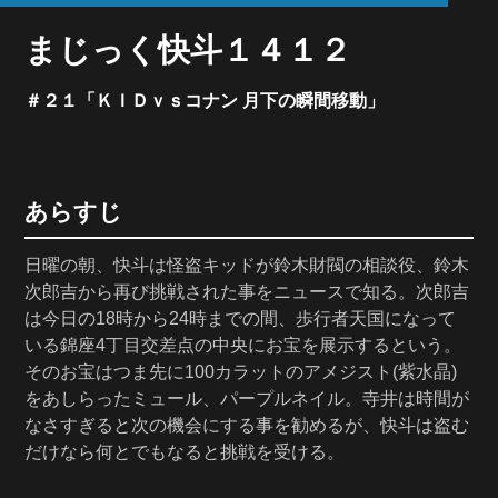
まじっく快斗１４１２
＃２１「ＫＩＤｖｓコナン 月下の瞬間移動」
あらすじ
日曜の朝、快斗は怪盗キッドが鈴木財閥の相談役、鈴木
次郎吉から再び挑戦された事をニュースで知る。次郎吉
は今日の18時から24時までの間、歩行者天国になって
いる錦座4丁目交差点の中央にお宝を展示するという。
そのお宝はつま先に100カラットのアメジスト(紫水晶)
をあしらったミュール、パープルネイル。寺井は時間が
なさすぎると次の機会にする事を勧めるが、快斗は盗む
だけなら何とでもなると挑戦を受ける。