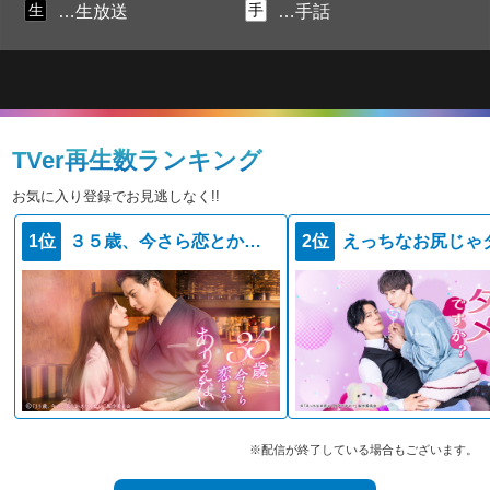
生
手
…生放送
…手話
TVer再生数ランキング
お気に入り登録でお見逃しなく!!
1位
３５歳、今さら恋とかありえない
2位
※配信が終了している場合もございます。