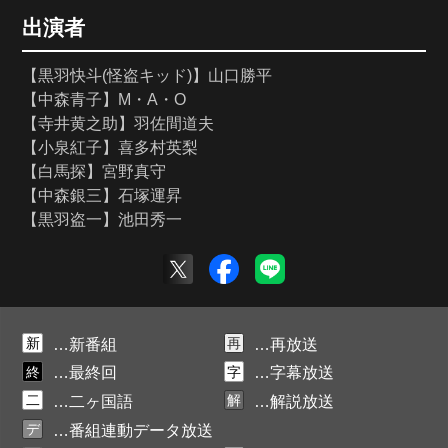
出演者
【黒羽快斗(怪盗キッド)】山口勝平
【中森青子】M・A・O
【寺井黄之助】羽佐間道夫
【小泉紅子】喜多村英梨
【白馬探】宮野真守
【中森銀三】石塚運昇
【黒羽盗一】池田秀一
新
再
…新番組
…再放送
終
字
…最終回
…字幕放送
二
解
…二ヶ国語
…解説放送
デ
…番組連動データ放送