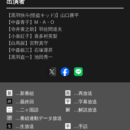
出演者
【黒羽快斗(怪盗キッド)】山口勝平
【中森青子】M・A・O
【寺井黄之助】羽佐間道夫
【小泉紅子】喜多村英梨
【白馬探】宮野真守
【中森銀三】石塚運昇
【黒羽盗一】池田秀一
新
再
…新番組
…再放送
終
字
…最終回
…字幕放送
二
解
…二ヶ国語
…解説放送
デ
…番組連動データ放送
生
手
…生放送
…手話