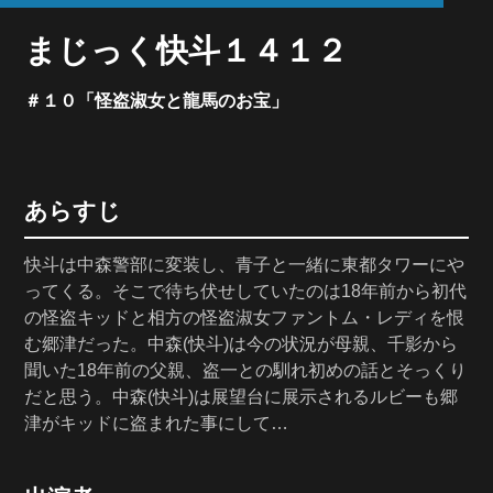
まじっく快斗１４１２
＃１０「怪盗淑女と龍馬のお宝」
あらすじ
快斗は中森警部に変装し、青子と一緒に東都タワーにや
ってくる。そこで待ち伏せしていたのは18年前から初代
の怪盗キッドと相方の怪盗淑女ファントム・レディを恨
む郷津だった。中森(快斗)は今の状況が母親、千影から
聞いた18年前の父親、盗一との馴れ初めの話とそっくり
だと思う。中森(快斗)は展望台に展示されるルビーも郷
津がキッドに盗まれた事にして…