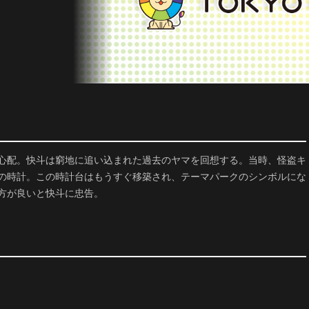
心配。快斗は窮地に追い込まれた過去のヤマを回想する。当時、怪盗キ
の時計。この時計台はもうすぐ移築され、テーマパークのシンボルにな
方が良いと快斗に忠告。