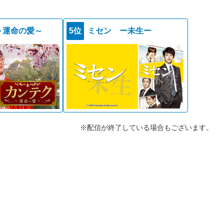
～運命の愛～
5位
ミセン ー未生ー
※配信が終了している場合もございます。