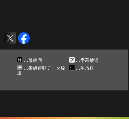
終
字
…最終回
…字幕放送
デ
生
…番組連動データ放
…生放送
送