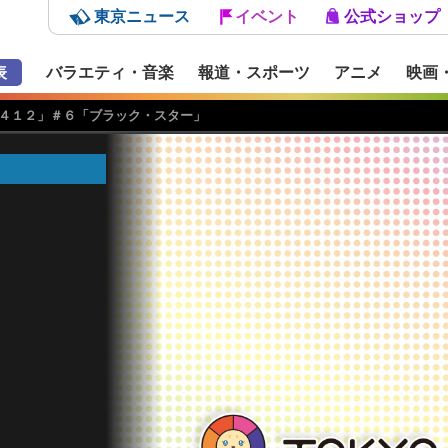
東京ニュース
イベント
公式ショップ
表
バラエティ・音楽
報道・スポーツ
アニメ
映画
４１２」＃６「ブラック・スター」