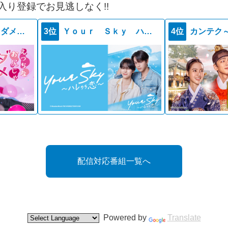
入り登録でお見逃しなく!!
えっちなお尻じゃダメですか？
3位
Ｙｏｕｒ Ｓｋｙ ハレのち恋
4位
カンテク
配信対応番組一覧へ
Powered by
Translate