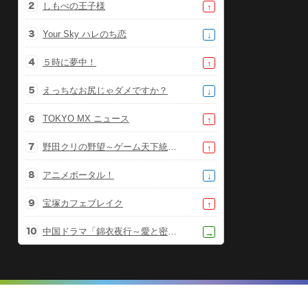
しもべの王子様
↑
Your Sky ハレのち恋
↓
５時に夢中！
↑
えっちなお尻じゃダメですか？
↓
TOKYO MX ニュース
↑
野田クリの野望～ゲーム天下統一への道～
↑
アニメポータル！
↓
宝塚カフェブレイク
↑
中国ドラマ「錦衣夜行～愛と密命～」
→