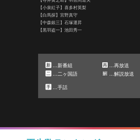
【寺井黄之助】羽佐間道夫
【小泉紅子】喜多村英梨
【白馬探】宮野真守
【中森銀三】石塚運昇
【黒羽盗一】池田秀一
新
再
…新番組
…再放送
二
解
…二ヶ国語
…解説放送
手
…手話