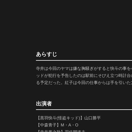
あらすじ
寺井は今回のヤマは嫌な胸騒ぎがすると快斗の事を
ッドが犯行を予告したのは駅前にそびえ立つ時計台
る予定だった。紅子は今回の仕事からは手を引いた
出演者
【黒羽快斗(怪盗キッド)】山口勝平
【中森青子】M・A・O