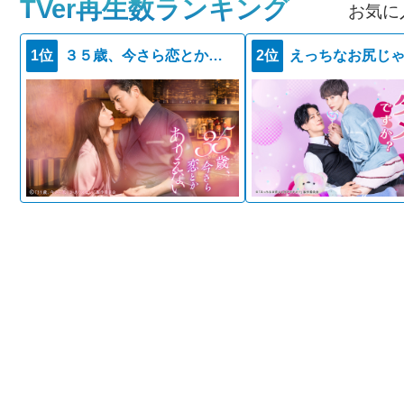
TVer再生数ランキング
お気に
1位
３５歳、今さら恋とかありえない
2位