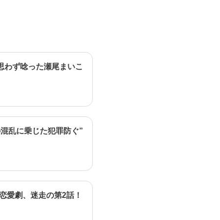
思わず唸った瀬尾まいこ
混乱に乗じた犯罪防ぐ”
恋愛劇、迷走の第2話！