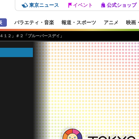
東京ニュース
イベント
公式ショップ
表
バラエティ・音楽
報道・スポーツ
アニメ
映画
４１２」＃２「ブルーバースデイ」