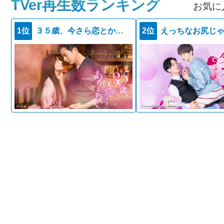
TVer再生数ランキング
お気に
1位
３５歳、今さら恋とかありえない
2位