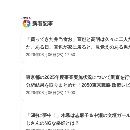
新着記事
「買ってきた弁当食お」直也と高明は久々に二人
た。ある日、直也が家に戻ると、見覚えのある男
2026年08月06日(木) 17:50
に取り巻きだった男・立木だ―
東京都の2025年度事業実施状況について調査を
分析結果を取りまとめた「2050東京戦略 政策レ
2026年08月06日(木) 17:00
「5時に夢中！」木曜は志麻子＆中瀬の文壇ガー
じさんのNGな格好とは？