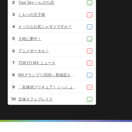
Your Sky ハレのち恋
→
しもべの王子様
↑
えっちなお尻じゃダメですか？
↓
５時に夢中！
→
アニメポータル！
↑
TOKYO MX ニュース
↑
MXグランプリ2026～異端芸人決定戦～
↓
「名探偵プリキュア！ いっしょになぞとき！はなまるかいけつフェスティバル！」大特集SP
↑
宝塚カフェブレイク
→