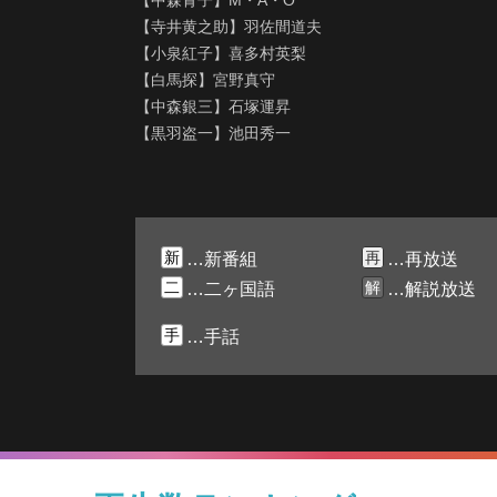
【中森青子】M・A・O
【寺井黄之助】羽佐間道夫
【小泉紅子】喜多村英梨
【白馬探】宮野真守
【中森銀三】石塚運昇
【黒羽盗一】池田秀一
新
再
…新番組
…再放送
二
解
…二ヶ国語
…解説放送
手
…手話