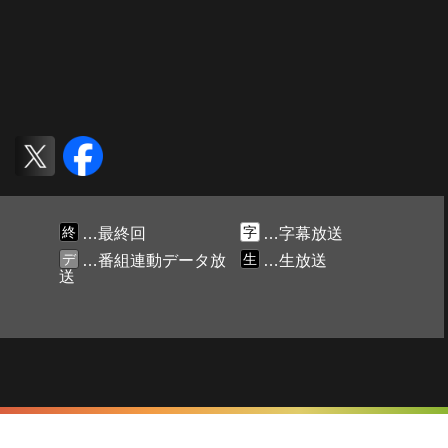
終
字
…最終回
…字幕放送
デ
生
…番組連動データ放
…生放送
送