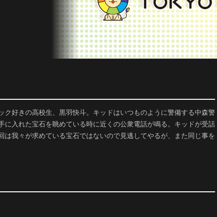
ック好きの高校生、黒羽快斗。キッドはいつものように警備する中森警
手に入れた宝石を眺めている時に近くの公衆電話が鳴る。キッドが受話
回は我々が求めている宝石ではないので見逃してやるが、また同じ事を