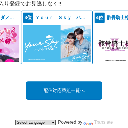
入り登録でお見逃しなく!!
えっちなお尻じゃダメですか？
3位
Ｙｏｕｒ Ｓｋｙ ハレのち恋
4位
配信対応番組一覧へ
Powered by
Translate