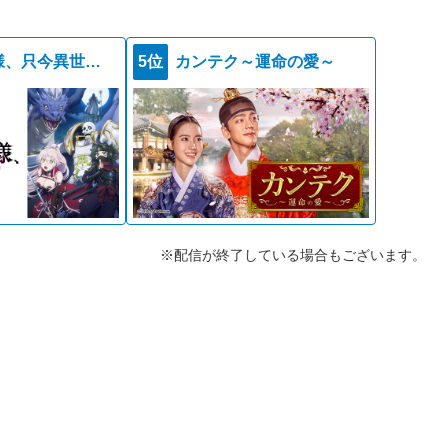
骸骨騎士様、只今異世界へお出掛け中ＩＩ
5位
カンテク～運命の愛～
※配信が終了している場合もございます。