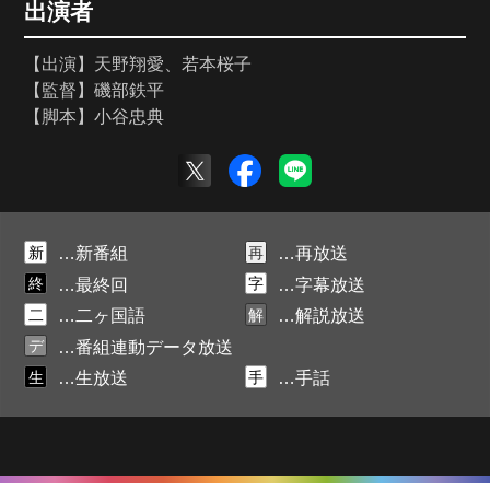
出演者
【出演】天野翔愛、若本桜子
【監督】磯部鉄平
【脚本】小谷忠典
新
再
…新番組
…再放送
終
字
…最終回
…字幕放送
二
解
…二ヶ国語
…解説放送
デ
…番組連動データ放送
生
手
…生放送
…手話