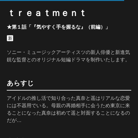
ｔｒｅａｔｍｅｎｔ
★第１話「『気やすく手を握るな』（前編）」
新
ソニー・ミュージックアーティスツの新人俳優と新進気
鋭な監督とのオリジナル短編ドラマを制作いたします。
あらすじ
アイドルの推し活で知り合った真奈と遥はリアルな恋愛
には不器用でいる。母親の再婚相手に会うため東京に来
ることになった真奈は初めて遥と対面することになるの
だが…