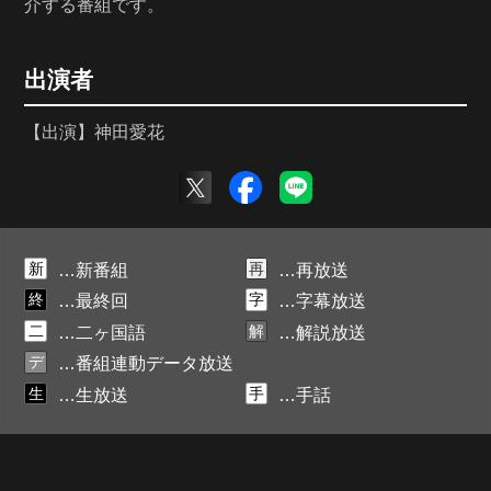
介する番組です。
出演者
【出演】神田愛花
新
再
…新番組
…再放送
終
字
…最終回
…字幕放送
二
解
…二ヶ国語
…解説放送
デ
…番組連動データ放送
生
手
…生放送
…手話