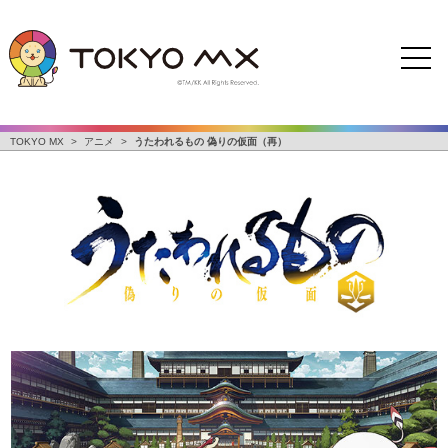
TOKYO MX
>
アニメ
>
うたわれるもの 偽りの仮面（再）