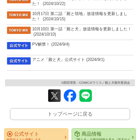
た！
(2024/10/22)
[TOKYO MX]
10月17日 第二話「殿と領地」放送情報を更新しまし
た！
(2024/10/15)
[TOKYO MX]
10月10日 第一話「殿と犬」放送情報を更新しました！
(2024/10/10)
[公式サイト]
PV解禁！
(2024/9/4)
[公式サイト]
アニメ「殿と犬」公式サイト
(2024/9/1)
©西田理英・COMICポラリス／殿と犬製作委員会
トップページに戻る
公式サイト
商品情報
外部サイトへ移動します
『殿と犬』の商品情報を見る（楽天サイ