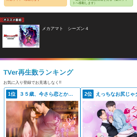
トへ移動します）
メカアマト シーズン４
TVer再生数ランキング
お気に入り登録でお見逃しなく!!
1位
３５歳、今さら恋とかありえない
2位