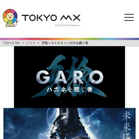
TOKYO MX
>
ドラマ
>
牙狼＜ＧＡＲＯ＞ハガネを継ぐ者