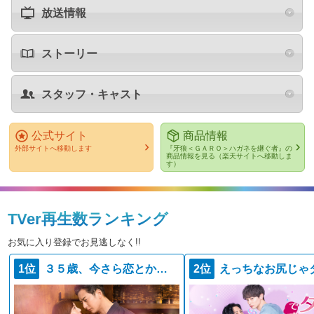
放送情報
ストーリー
スタッフ・キャスト
公式サイト
商品情報
外部サイトへ移動します
『牙狼＜ＧＡＲＯ＞ハガネを継ぐ者』の
商品情報を見る（楽天サイトへ移動しま
す）
TVer再生数ランキング
お気に入り登録でお見逃しなく!!
1位
３５歳、今さら恋とかありえない
2位