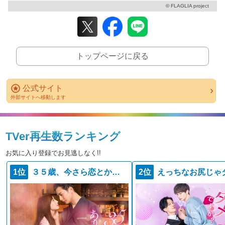
© FLAGLIA project
トップページに戻る
公式サイト
外部サイトへ移動します
TVer再生数ランキング
お気に入り登録でお見逃しなく!!
1位
３５歳、今さら恋とかありえない
2位