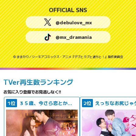
OFFICIAL SNS
@debulove_mx
@mx_dramania
© ままかり／シーモアコミックス・アニメ『デブとラブと過ちと！』製作委員会
TVer再生数ランキング
お気に入り登録でお見逃しなく!!
1位
３５歳、今さら恋とかありえない
2位