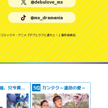
@debulove_mx
@mx_dramania
アコミックス・アニメ『デブとラブと過ちと！』製作委員会
骸骨騎士様、只今異世界へお出掛け中ＩＩ
5位
カンテク～運命の愛～