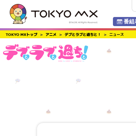
番組
TOKYO MXトップ
>
アニメ
>
デブとラブと過ちと！
>
ニュース