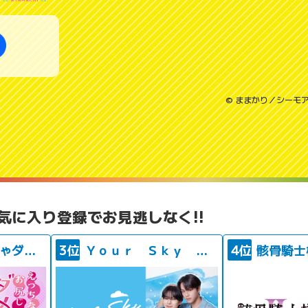
© ままかり／シーモ
気に入り登録でお見逃しなく!!
えっちなお尻じゃダメですか？
3位
Ｙｏｕｒ Ｓｋｙ ハレのち恋
4位