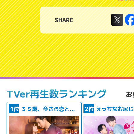
SHARE
TVer再生数ランキング
お
1位
３５歳、今さら恋とかありえない
2位