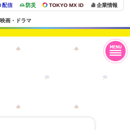
配信
防災
TOKYO MX ID
企業情報
映画・ドラマ
MENU